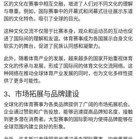
区的文化在赛事中相互交融，增进了人们对不同文化的理解
与尊重。例如，国际赛事中的开幕式和闭幕式往往展示东道
国的文化特色，吸引了全球的目光。
这种文化交流不仅限于比赛本身，观众和运动员的互动也促
进了国际间的理解和友谊。体育赛事成为各国展示自身文化
软实力的舞台，促进了民族认同感和凝聚力。
此外，随着体育产业的发展，越来越多的国家开始重视体育
文化的传承与发展，形成了国际间的体育文化交流网络。这
种网络在推动全球体育产业发展的同时，也为文化多样性提
供了更多可能性。
3、市场拓展与品牌建设
全球化的体育赛事为各类品牌提供了广阔的市场拓展机会。
企业通过赞助和广告投放，能够迅速提高品牌知名度，接触
到更多潜在消费者。大型赛事的国际影响力使得品牌能够在
全球范围内建立良好的形象。