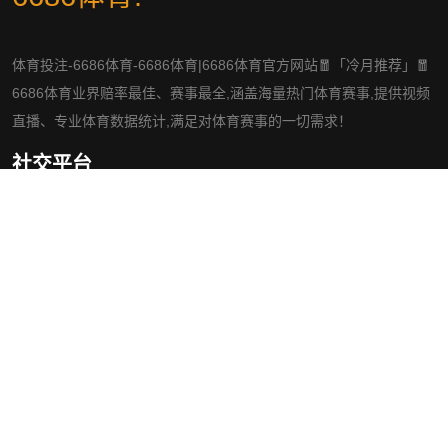
体育投注-6686体育-6686体育|6686体育官方网站🧧「冷月推荐」🧧
6686体育业界赔率最佳、赛事最全,涵盖海量热门体育赛事,提供视频
直播、专业体育数据统计,满足对体育赛事的一切需求！
社交平台
导航
了解6686体育
体育热点
体育明星
服务方向
交流6686体育官网