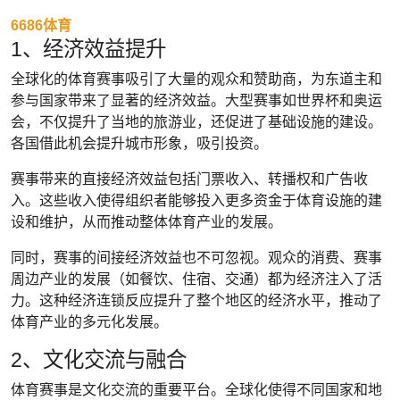
6686体育
1、经济效益提升
全球化的体育赛事吸引了大量的观众和赞助商，为东道主和
参与国家带来了显著的经济效益。大型赛事如世界杯和奥运
会，不仅提升了当地的旅游业，还促进了基础设施的建设。
各国借此机会提升城市形象，吸引投资。
赛事带来的直接经济效益包括门票收入、转播权和广告收
入。这些收入使得组织者能够投入更多资金于体育设施的建
设和维护，从而推动整体体育产业的发展。
同时，赛事的间接经济效益也不可忽视。观众的消费、赛事
周边产业的发展（如餐饮、住宿、交通）都为经济注入了活
力。这种经济连锁反应提升了整个地区的经济水平，推动了
体育产业的多元化发展。
2、文化交流与融合
体育赛事是文化交流的重要平台。全球化使得不同国家和地