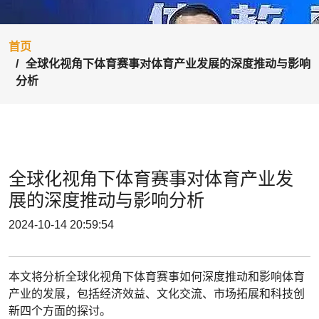
首页
全球化视角下体育赛事对体育产业发展的深度推动与影响
分析
全球化视角下体育赛事对体育产业发
展的深度推动与影响分析
2024-10-14 20:59:54
本文将分析全球化视角下体育赛事如何深度推动和影响体育
产业的发展，包括经济效益、文化交流、市场拓展和科技创
新四个方面的探讨。