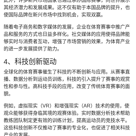
此外，许多新兴市场国家也通过承办国际赛事，向世界展示
其经济潜力和发展成果。这不仅有助于本国品牌的提升，也
使国际品牌在新兴市场中找到机会，实现双赢。
随着电子商务和数字媒体的发展，企业在体育赛事中推广产
品和服务的方式也日益多样化。社交媒体的应用使得品牌能
够实时与消费者互动，增强了市场营销的效果，为体育产业
的进一步发展提供了助力。
4、科技创新驱动
全球化的体育赛事催生了科技的不断创新与应用。从赛事直
播、数据分析到运动员训练，科技的引入提升了赛事的观赏
性和参与性。高科技手段的应用，改变了传统体育赛事的面
貌。
例如，虚拟现实（VR）和增强现实（AR）技术的使用，使
观众能够获得身临其境的观赛体验。实时数据分析技术帮助
教练团队制定更有效的训练计划，提高运动员的竞技水平。
这些科技创新不仅推动了赛事的专业化，也促进了相关科技
产业的发展。