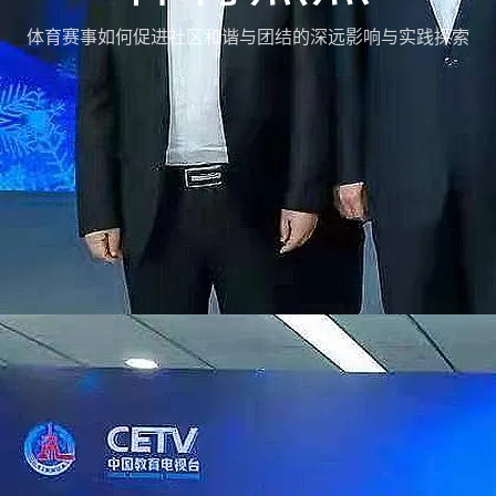
体育赛事如何促进社区和谐与团结的深远影响与实践探索