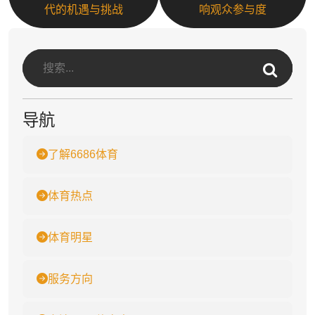
代的机遇与挑战
响观众参与度
导航
了解6686体育
体育热点
体育明星
服务方向