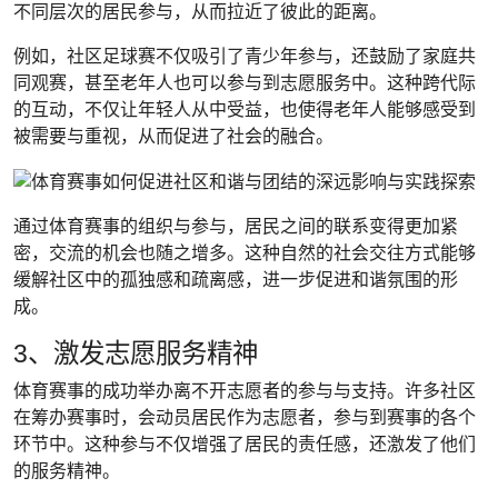
不同层次的居民参与，从而拉近了彼此的距离。
例如，社区足球赛不仅吸引了青少年参与，还鼓励了家庭共
同观赛，甚至老年人也可以参与到志愿服务中。这种跨代际
的互动，不仅让年轻人从中受益，也使得老年人能够感受到
被需要与重视，从而促进了社会的融合。
通过体育赛事的组织与参与，居民之间的联系变得更加紧
密，交流的机会也随之增多。这种自然的社会交往方式能够
缓解社区中的孤独感和疏离感，进一步促进和谐氛围的形
成。
3、激发志愿服务精神
体育赛事的成功举办离不开志愿者的参与与支持。许多社区
在筹办赛事时，会动员居民作为志愿者，参与到赛事的各个
环节中。这种参与不仅增强了居民的责任感，还激发了他们
的服务精神。