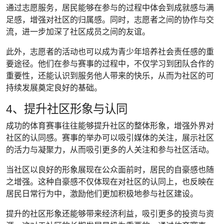
通过志愿服务，居民能够在参与的过程中体会到成就感与满
足感，增强对社区的归属感。同时，志愿者之间的协作与交
流，进一步加深了社区成员之间的友谊。
此外，志愿者的活动也可以成为青少年培养社会责任感的重
要途径。他们在参与赛事的过程中，不仅学习到团队合作的
重要性，还能认识到服务他人带来的快乐，从而为社区的可
持续发展奠定良好的基础。
4、提升社区形象与认同
成功的体育赛事往往能够提升社区的整体形象，增强外界对
社区的认同感。赛事的举办可以吸引媒体的关注，展示社区
的活力与凝聚力，从而吸引更多的人关注和参与社区活动。
当社区以良好的形象展现在公众面前时，居民的自豪感也随
之增强。这种自豪感不仅体现在对社区的认同上，也反映在
居民日常行为中，激励他们更加积极地参与社区建设。
提升的社区形象还能够带来经济利益，吸引更多的投资与资