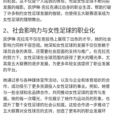
的机会。这不仅是个人成就的体现，也是女性足球不断向前
发展的缩影。凯伊琳·克拉克通过自身的职业生涯，帮助打破
了许多制约女性足球发展的枷锁，也使得五大联赛逐渐成为
女性足球的理想舞台。
2、社会影响力与女性足球的职业化
凯伊琳·克拉克不仅在竞技场上展现了出色的才华，她的社会
影响力同样不容忽视。她深知女性足球的发展不仅仅依赖于
球员自身的表现，还需要社会层面的支持与推广。在克拉克
的努力下，女性足球在全球范围内获得了更大的曝光率，尤
其是五大联赛的逐步发展，为更多年轻女孩提供了职业发展
的平台。
她通过参与各种媒体宣传活动，以及与企业和体育组织的合
作，成功吸引了更多资源投入女性足球的事业。例如，她曾
与一些全球知名品牌合作，共同推动女性足球的宣传与发
展。她的每一次曝光，不仅展示了她作为运动员的形象，也
提升了整个女性足球的社会认知度。这些合作进一步推动了
五大联赛对女性球员的支持，创造了更有利的职业发展环