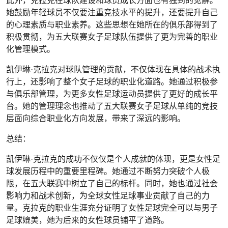
此外，克拉克在球队建设和球员成长方面也有独到的见解。
她鼓励年轻球员不仅要注重竞技水平的提升，还要提升自己
的心理素质与职业素养。这些思想在她所在的俱乐部得到了
积极贯彻，为五大联赛女子足球队伍提供了更为完善的职业
化管理模式。
凯伊琳·克拉克对球队管理的贡献，不仅体现在具体的战术执
行上，还影响了整个女子足球的职业化道路。她通过积极参
与俱乐部管理，为更多女性足球运动员提供了更好的成长平
台。她的管理理念也推动了五大联赛女子足球从单纯的竞技
层面向综合职业化方向发展，带来了深远的影响。
总结：
凯伊琳·克拉克的成功不仅仅是个人成就的体现，更是女性足
球发展历程中的重要里程碑。她通过不断努力突破个人极
限，在五大联赛中树立了自己的标杆。同时，她也通过社会
影响力和战术创新，为全球女性足球事业贡献了自己的力
量。克拉克的职业生涯充分证明了女性足球完全可以与男子
足球媲美，她为后来的女性球员铺平了道路。