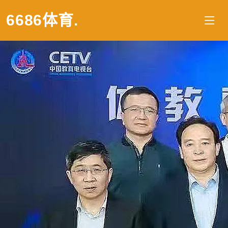
6686体育
.