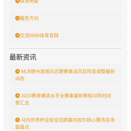
体育明星
服务方向
交流6686体育官网
最新资讯
MLB德州游骑兵近期赛事战况及阵容调整最新
动态
2024赛季横滨水手全赛事最新赛程对阵时间
表汇总
马内世界杯征程全回顾塞内加尔核心赛场名场
面盘点