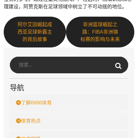
理建设，阿贾克斯在足球领域中树立了不可动摇的地位。
阿尔艾因崛起成
非洲篮球崛起之
西亚足球新霸主
路：FIBA非洲锦
的背后故事
标赛的影响与未来
导航
了解6686体育
体育热点