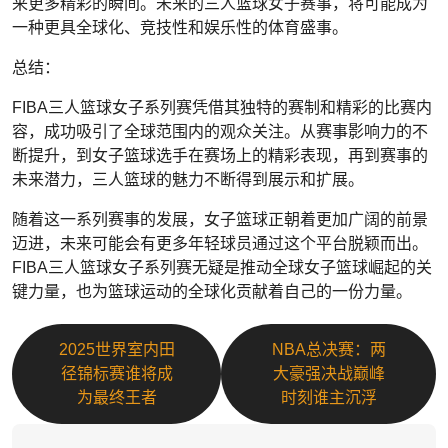
来更多精彩的瞬间。未来的三人篮球女子赛事，将可能成为
一种更具全球化、竞技性和娱乐性的体育盛事。
总结：
FIBA三人篮球女子系列赛凭借其独特的赛制和精彩的比赛内
容，成功吸引了全球范围内的观众关注。从赛事影响力的不
断提升，到女子篮球选手在赛场上的精彩表现，再到赛事的
未来潜力，三人篮球的魅力不断得到展示和扩展。
随着这一系列赛事的发展，女子篮球正朝着更加广阔的前景
迈进，未来可能会有更多年轻球员通过这个平台脱颖而出。
FIBA三人篮球女子系列赛无疑是推动全球女子篮球崛起的关
键力量，也为篮球运动的全球化贡献着自己的一份力量。
2025世界室内田
NBA总决赛：两
径锦标赛谁将成
大豪强决战巅峰
为最终王者
时刻谁主沉浮