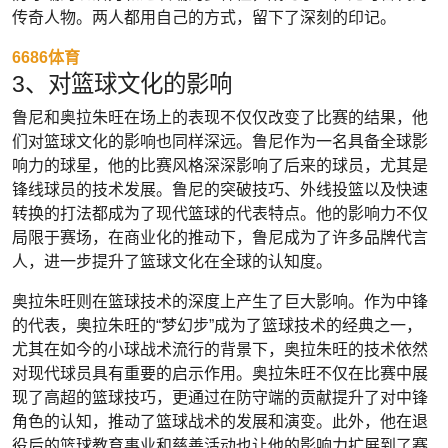
传奇人物。两人都用自己的方式，留下了深刻的印记。
6686体育
3、对篮球文化的影响
鲁尼和奥拉朱旺在场上的表现不仅仅改变了比赛的结果，他
们对篮球文化的影响也同样深远。鲁尼作为一名具备全球影
响力的球星，他的比赛风格深深影响了后来的球员，尤其是
锋线球员的技术发展。鲁尼的突破技巧、外线投篮以及快速
转换的打法都成为了现代篮球的代表特点。他的影响力不仅
局限于赛场，在商业化的推动下，鲁尼成为了许多品牌代言
人，进一步提升了篮球文化在全球的认知度。
奥拉朱旺则在篮球技术的深度上产生了巨大影响。作为中锋
的代表，奥拉朱旺的“梦幻步”成为了篮球技术的经典之一，
尤其在如今的小球战术流行的背景下，奥拉朱旺的技术依然
对现代球员具有重要的启示作用。奥拉朱旺不仅在比赛中展
现了高超的篮球技巧，更通过在防守端的贡献提升了对中锋
角色的认知，推动了篮球战术的发展和演变。此外，他在退
役后的篮球教育事业和慈善活动也让他的影响力扩展到了赛