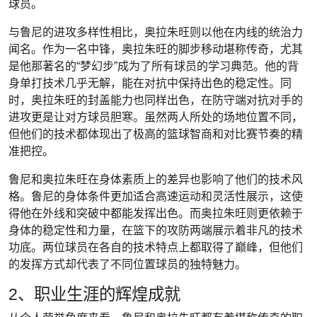
球员。
与鲁尼的进攻多样性相比，奥拉朱旺则以他在内线的统治力
闻名。作为一名中锋，奥拉朱旺的脚步移动堪称传奇，尤其
是他那著名的“梦幻步”成为了所有球员的学习典范。他的背
身单打技术几乎无解，能在对抗中保持出色的稳定性。同
时，奥拉朱旺的封盖能力也同样出色，在防守端对抗对手的
进攻更是让对方球员胆寒。虽然两人所处的场地位置不同，
但他们的技术都体现出了极高的篮球智商和对比赛节奏的精
准把控。
鲁尼和奥拉朱旺在身体素质上的差异也影响了他们的技术风
格。鲁尼的身体条件更加适合高速运动和灵活性展示，这使
得他在外线和突破中都能发挥出色。而奥拉朱旺则更依赖于
身体的稳定性和力量，在篮下的攻防两端展示着非凡的技术
功底。两位球员在各自的技术特点上都取得了巅峰，但他们
的发挥方式却代表了不同位置球员的独特魅力。
2、职业生涯的辉煌成就