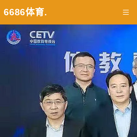
6686体育
.