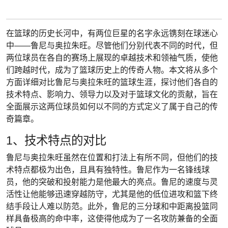
在篮球的历史长河中，有两位巨星的名字永远镌刻在球迷心
中——鲁尼与奥拉朱旺。尽管他们分别代表不同的时代，但
两位球员在各自的赛场上展现的卓越技术和领袖气质，使他
们跨越时代，成为了篮球历史上的传奇人物。本文将从多个
方面详细对比鲁尼与奥拉朱旺的篮球生涯，探讨他们各自的
技术特点、影响力、领导力以及对于篮球文化的贡献，旨在
全面展示这两位球员如何以不同的方式定义了属于自己的传
奇篇章。
1、技术特点的对比
鲁尼与奥拉朱旺虽然在位置和打法上有所不同，但他们的技
术特点都极为出色，且具有独特性。鲁尼作为一名锋线球
员，他的突破和投射能力是他最大的亮点。鲁尼的速度与灵
活性让他能够迅速穿越防守，尤其是他的低位进攻和篮下终
结手段让人难以防范。此外，鲁尼的三分球和中距离投篮同
样具备极高的命中率，这使得他成为了一名攻防兼备的全面