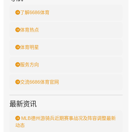
了解6686体育
体育热点
体育明星
服务方向
交流6686体育官网
最新资讯
MLB德州游骑兵近期赛事战况及阵容调整最新
动态