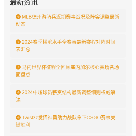
最新资讯
MLB德州游骑兵近期赛事战况及阵容调整最新
动态
2024赛季横滨水手全赛事最新赛程对阵时间
表汇总
马内世界杯征程全回顾塞内加尔核心赛场名场
面盘点
2024中超球员薪资结构最新调整细则权威解
读
Twistzz发挥神勇助力战队拿下CSGO赛事关
键胜利