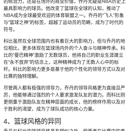
的统治力，还是在场外的商业价值，乔丹无疑是NBA历史上
最具影响力的球员。他改变了篮球在全球的认知，推动了
NBA成为全球最受欢迎的体育联盟之一。乔丹的“飞人”形象
与“篮球之神”的标签，超越了运动员的范畴，成为了时代的
符号。
科比虽然在全球范围内也有着巨大的影响力，但与乔丹的地
位相比，更多体现在篮球场内外的个人奋斗与精神传承。科
比的“曼巴精神”激励了无数球员，他将自己的职业生涯建立
在“永不放弃”的信念上，这种精神成为了无数人心中的标
杆。科比的影响力更多是基于他的个性化的领导方式以及对
比赛的独特理解。
尽管两人都有极强的领导力，乔丹的领导风格更为直接且严
厉，他能够通过强烈的个人要求激发队友的潜力。而科比则
更侧重于激励队友在精神层面的成长，他的榜样作用以及对
于胜利的渴望，成为了球队成功的核心力量。
4、篮球风格的异同