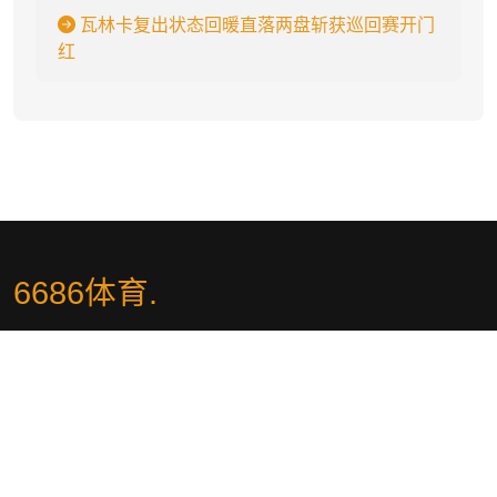
瓦林卡复出状态回暖直落两盘斩获巡回赛开门
红
6686体育
.
体育投注-6686体育-6686体育|6686体育官方网站🧧「冷月推荐」🧧
6686体育业界赔率最佳、赛事最全,涵盖海量热门体育赛事,提供视频
直播、专业体育数据统计,满足对体育赛事的一切需求！
社交平台