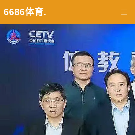
6686体育
.