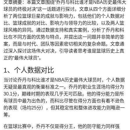
文章摘要：本篇文章围绕“乔丹与科比谁才是NBA历史最伟大
球员的终极对决”这一话题进行探讨。文章从四个方面详细分
析了两位篮球巨星的成就与影响力，包括他们的个人数据对
比、篮球成就的对比、影响力与领导力的比较，以及两人篮
球风格的异同。通过数据支持和真实案例，分析了乔丹和科
比在不同方面的优势与特点，并提出这一问题并非简单的答
案，而是与时代、团队等因素密切相关的复杂命题。文章通
过深入探讨这场伟大对决，引导读者思考谁是篮球历史上真
正的“最伟大球员”。
1、个人数据对比
当讨论乔丹与科比谁才是NBA历史最伟大球员时，个人数据
无疑是最直观的衡量标准之一。乔丹的职业生涯场均得分为
30.1分，巅峰时期的表现几乎无可匹敌。他的得分能力是所
有球员中最为出色的，而科比尽管在得分方面也有着不逊色
的表现（场均25分），但其稳定性和整体进攻能力则略逊一
筹。
在篮球比赛中，乔丹不仅是得分王，他的防守能力同样强