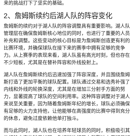
来的挑战打下了坚实的基础。
2、詹姆斯续约后湖人队的阵容变化
詹姆斯的续约对于湖人队的阵容调整具有重要影响。湖人队
管理层在确保詹姆斯核心地位的同时，也进行了重要的人员
补充和调整。这些变动的核心目标是为詹姆斯创造更有利的
比赛环境，并确保球队在接下来的赛季中拥有足够的竞争
力。从上赛季的表现来看，湖人队虽有高光时刻，但也存在
不少短板，尤其是在替补阵容和外线投射上。
湖人队在詹姆斯续约后迅速加强了阵容深度，并且围绕詹姆
斯打造了更加平衡的球队配置。球队通过交易和选秀补强了
内线和外线的轮换深度，尤其是在增加三分射手方面的努
力，显著提高了球队的空间利用率。这种阵容调整对于湖人
来说至关重要，因为随着詹姆斯年纪的增长，球队必须确保
有足够的火力支持他，让他能够在高强度的比赛中得到充分
的休息，避免过度依赖他单打独斗。
而与此同时，湖人队也在培养年轻球员的同时，积极吸引其