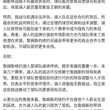
姆斯休战或不在最佳状态时，球队能否依靠其他球员挺身而
出，将是湖人能否重现紫金王朝的关键。
然而，挑战与机遇往往并存。湖人队在这份合约的背后，所
蕴含的机会同样巨大。通过合理的球员轮换和战术调整，湖
人队依然有可能在接下来的几个赛季中成为强有力的争冠
者。再者，湖人的品牌价值和市场影响力也为球队带来了其
他潜在资源，詹姆斯的续约无疑会带来更多的商业合作与赞
助机会，为球队提供更多支持。
总结：
詹姆斯续约湖人是球队继承传统、稳步发展的重要一步。未
来几个赛季，湖人队的成功不仅依赖于詹姆斯的领导和表
现，更取决于球队管理层如何进行巧妙的阵容调整与人才培
养。在高水平的竞争环境中，湖人将面临无数挑战，但正是
这些挑战推动了球队向更高目标迈进。
从更长远的角度来看，詹姆斯的续约不仅是他个人职业生涯
的延续，也为湖人队的复兴提供了契机。在詹姆斯的带领