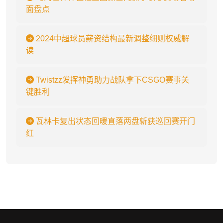
面盘点
2024中超球员薪资结构最新调整细则权威解
读
Twistzz发挥神勇助力战队拿下CSGO赛事关
键胜利
瓦林卡复出状态回暖直落两盘斩获巡回赛开门
红