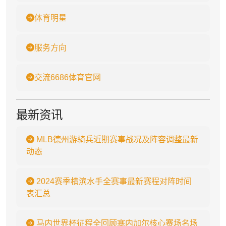
体育明星
服务方向
交流6686体育官网
最新资讯
MLB德州游骑兵近期赛事战况及阵容调整最新
动态
2024赛季横滨水手全赛事最新赛程对阵时间
表汇总
马内世界杯征程全回顾塞内加尔核心赛场名场