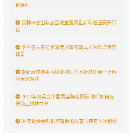
键胜利
瓦林卡复出状态回暖直落两盘斩获巡回赛开门
红
哈兰德未来前景深度展望有望成长为足坛传奇
球星
最新足球赛事直播安排汇总不错过任何一场精
彩足球对决
2004年奥运会中国男篮阵容揭秘 他们如何在
赛场上拼搏拼命
04奥运会金银铜奖背后的故事与传奇人物揭秘