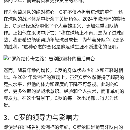
猛的少年，而是肩负着更多责任的老将。
作为葡萄牙队的绝对核心，C罗不仅承担着进球的重任，还
在球队的战术体系中扮演了关键角色。2024年欧洲杯的赛场
上，C罗已经逐渐淡化了个人英雄主义，更加注重团队协
作。正如他在采访中所言：“我在球场上不再只是为了进球而
战，我更希望能够帮助年轻球员成长，为葡萄牙队争取更多
的胜利。”这种心态的变化是他足球生涯不断进化的证明。
然而，随着年龄的增长，C罗的身体状态也难以和年轻时相
比。在2024年欧洲杯的赛场上，虽然C罗依然保持了超高的
竞技水平，但他的体力和速度的下降不可忽视。此时的C
罗，更多依赖的是战术意识、经验和个人技术，而非单纯的
爆发力。在这个背景下，C罗的每一次出场都显得尤为珍
贵。
3、C罗的领导力与影响力
即便是在即将告别欧洲杯的年纪，C罗依旧是葡萄牙队内的