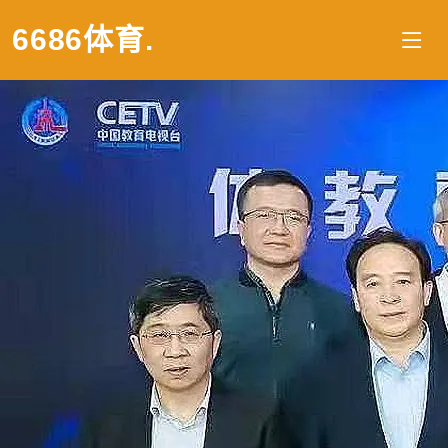
6686体育
.