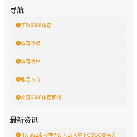
导航
了解6686体育
体育热点
体育明星
服务方向
交流6686体育官网
最新资讯
Twistzz发挥神勇助力战队拿下CSGO赛事关