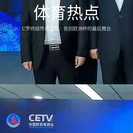
体育热点
C罗终结传奇之路：告别欧洲杯的最后舞台