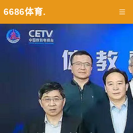
6686体育
.