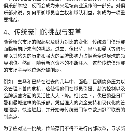
俱乐部掌控，反而会成为未来足坛商业运作的一部分。对俱
乐部来说，如何平衡球员自主权和球队利益，将成为一项重
要挑战。
4、传统豪门的挑战与变革
随着新兴市场的崛起以及财力对比的变化，传统豪门俱乐部
面临着前所未有的挑战。过去，像巴萨、皇马和曼联等俱乐
部以其悠久的历史和强大的品牌影响力占据着全球足球的领
导地位。然而，随着新兴资本的不断注入，这些传统俱乐部
的市场主导地位逐渐被削弱。
例如，皇马和巴萨在过去的几年中，面临了巨额债务压力以
及管理不善的危机，这使得他们在球员引援、薪资控制以及
品牌运营方面的灵活性大大下降。相比之下，像巴黎圣日耳
曼和曼城这样的俱乐部，凭借强大的资金支持和现代化的管
理理念，快速崛起，并开始与传统豪门争夺欧洲冠军联赛的
制高点。
为了应对这一挑战，传统豪门不得不进行内部改革，寻求新