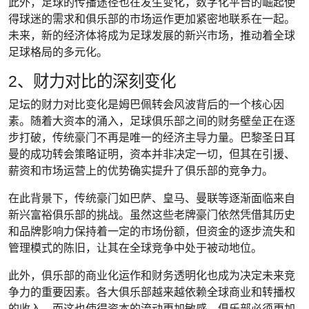
此外，足球的传播途径也在发生变化，数字化平台的崛起使
得球迷的需求和俱乐部的市场运作更加紧密地联系在一起。
未来，新的经济体将成为足球发展的新兴市场，推动着全球
足球格局的多元化。
2、财力对比的深刻变化
足坛的财力对比变化是姆巴佩转会风波背后的一个核心因
素。随着大资本的涌入，足球俱乐部之间的财务壁垒正在逐
步打破，传统豪门不再是唯一的经济主导力量。巴黎圣日耳
曼的成功转会策略证明，资本并非决定一切，但其在引援、
薪资和市场运营上的优势确实提升了俱乐部的竞争力。
在此背景下，传统豪门如巴萨、皇马、曼联等逐渐面临来自
新兴富裕俱乐部的挑战。虽然这些老牌豪门依然凭借其历史
和品牌影响力保持着一定的市场份额，但资金的逐步流失和
管理模式的陈旧，让其在全球竞争中处于被动地位。
此外，俱乐部的商业化运作和财务透明化也成为决定未来竞
争力的重要因素。各大俱乐部越来越依赖全球商业和转播权
的收入，而这也使得资本的流动更加敏感，俱乐部必须更加