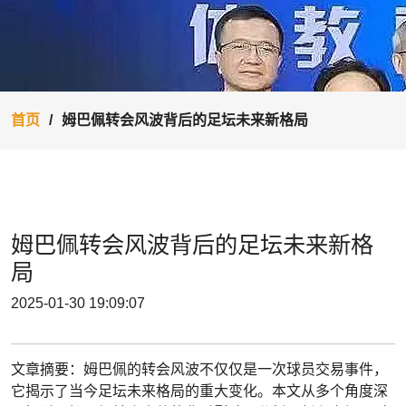
首页
姆巴佩转会风波背后的足坛未来新格局
姆巴佩转会风波背后的足坛未来新格
局
2025-01-30 19:09:07
文章摘要：姆巴佩的转会风波不仅仅是一次球员交易事件，
它揭示了当今足坛未来格局的重大变化。本文从多个角度深