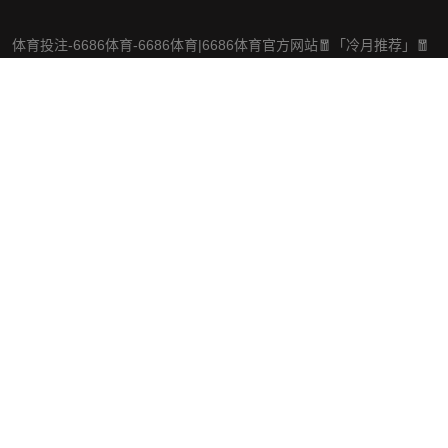
体育投注-6686体育-6686体育|6686体育官方网站🧧「冷月推荐」🧧
6686体育业界赔率最佳、赛事最全,涵盖海量热门体育赛事,提供视频
直播、专业体育数据统计,满足对体育赛事的一切需求！
社交平台
导航
了解6686体育
体育热点
体育明星
服务方向
交流6686体育官网