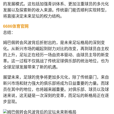
的发展模式。这包括加强青训体系、更加注重球员的多元化
发展以及探索新的收入来源。传统豪门能否顺利实现转型，
将直接决定未来足坛的权力结构。
6686体育官网
总结：
姆巴佩转会风波背后折射出的，是未来足坛格局的深刻变
化。从新兴市场的崛起到财力对比的改变，再到球员自主权
的上升，足坛正在经历一场由资本驱动、由球员主导的新变
革。这一过程不仅挑战了传统足球俱乐部的统治地位，也为
全球足球发展带来了新的机遇。
展望未来，足球的竞争将更加多元化，除了传统豪门，来自
新兴市场和财力强大的俱乐部将成为日益重要的力量。而球
员在其中的地位，也将越来越重要。对俱乐部、球员以及球
迷来说，这无疑是一次深刻的变革，而足坛的新格局正在逐
步显现。