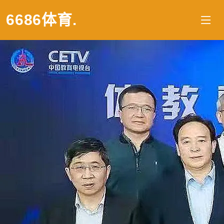
6686体育
.