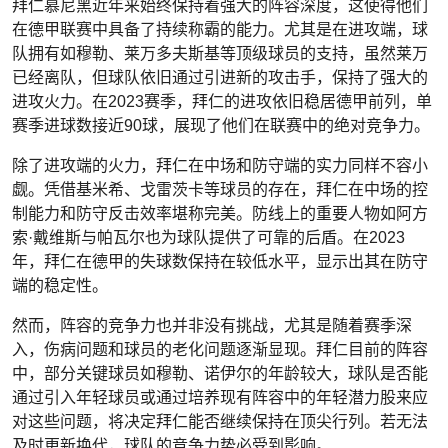
拜仁慕尼黑近年来始终保持着强大的阵容深度，这使得他们
在德甲联赛中具备了持续称霸的能力。尤其是在进攻端，球
队拥有如穆勒、莱万多夫斯基等顶级球员的支持，虽然莱万
已经离队，但球队依旧通过引进新的攻击手，保持了强大的
进攻火力。在2023赛季，拜仁的进攻依旧稳居德甲前列，单
赛季进球数接近90球，展现了他们在联赛中的绝对竞争力。
除了进攻端的火力，拜仁在中场和防守端的实力同样不容小
觑。凭借基米希、戈雷茨卡等球员的存在，拜仁在中场的控
制能力和防守反击效率堪称完美。防线上的重要人物如阿方
索·戴维斯与帕瓦尔也为球队提供了可靠的后盾。在2023
年，拜仁在德甲的失球数保持在较低水平，显示出其在防守
端的稳定性。
然而，阵容的竞争力也并非没有挑战，尤其是随着赛季深
入，伤病问题和球员的老化问题逐渐显现。拜仁目前的阵容
中，部分关键球员如穆勒、诺伊尔的年龄较大，球队是否能
通过引入年轻球员或通过培养现有阵容中的年轻潜力股来应
对这些问题，将决定拜仁能否继续保持在顶尖行列。若无法
及时更新换代，球队的竞争力势必受到影响。