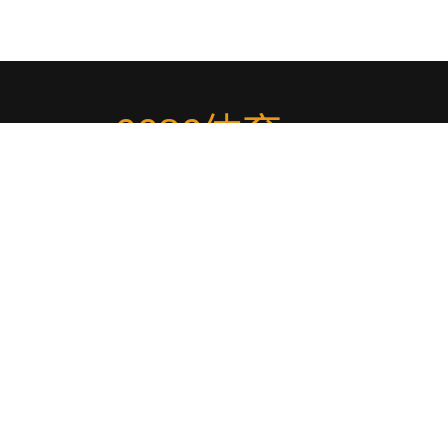
6686体育
.
体育投注-6686体育-6686体育|6686体育官方网站🧧
月推荐」🧧6686体育业界赔率最佳、赛事最全,涵盖海
热门体育赛事,提供视频直播、专业体育数据统计,满足
体育赛事的一切需求！
社交平台