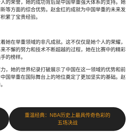
个人的荣誉，她的成功背后是中国举重强大体系的支持。她
创新等方面的综合优势。赵金红的成就为中国举重的未来发
事积累了宝贵经验。
志着她在举重领域的非凡成就。这不仅仅是她个人的荣耀，
年来不懈的努力和技术不断超越的过程，她在比赛中的精彩
选手的榜样。
实力，她的世界纪录打破展示了中国在这一领域的优势和前
为中国举重在国际舞台上的地位奠定了更加坚实的基础。赵
中。
重温经典：NBA历史上最具传奇色彩的
五场决战