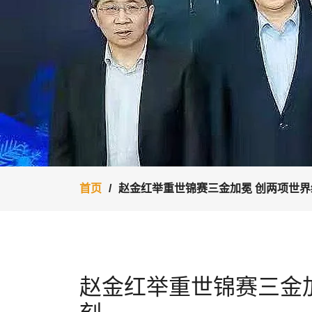
首页
赵金红举重世锦赛三金加冕 创两项世
赵金红举重世锦赛三金