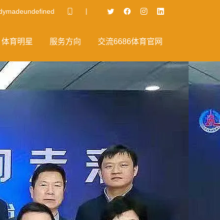
|
dymadeundefined
体育明星
服务方向
交流6686体育官网