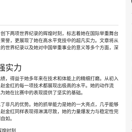
与创下两项世界纪录的辉煌时刻，标志着她在国际举重舞台
了荣誉，更展现了她在高水平竞技中的超凡实力。文章将从
性的世界纪录以及她对中国举重事业的意义等多个方面，深
。
强实力
成绩，得益于她多年来在技术和体能上的精细打磨。从初入
，赵金红的每一项技术都展现出极高的水平。她的动作流
也为她在比赛中的表现提供了坚实的基础。
现了非凡的优势。她的抓举能力是她的一大亮点，几乎能够
，赵金红同样表现得淋漓尽致，她的力量爆发力与稳定性完
制自如。