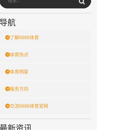
导航
了解6686体育
体育热点
体育明星
服务方向
交流6686体育官网
最新资讯