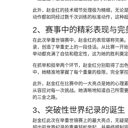
此外，赵金红的技术细节处理极为精细，无论
动作都如同经过数千次训练的标准动作，这种
2、赛事中的精彩表现与完
在此次举重世锦赛中，赵金红的表现堪称完美
录，创造了举重史上的一段佳话。从比赛一开
举动都充满了自信和稳定性，这为她的胜利奠
在抓举和挺举两个环节，赵金红分别取得了出
中，她精准地掌握了每个重量的极限，完全掌
此外，赵金红在比赛中的一大亮点是她的心理
从容应对每一次挑战。她清晰地知道自己所需
的三金之路。
3、突破性世界纪录的诞生
赵金红此次在举重世锦赛上的最大亮点，无疑
超出前世界纪录的重量轻松举起，并最终顺利