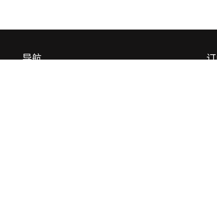
导航
订
了解6686体育
体育热点
订
「冷
体育明星
服务方向
量
交流6686体育官网
对