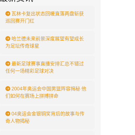
瓦林卡复出状态回暖直落两盘斩获
巡回赛开门红
哈兰德未来前景深度展望有望成长
为足坛传奇球星
最新足球赛事直播安排汇总不错过
任何一场精彩足球对决
2004年奥运会中国男篮阵容揭秘 他
们如何在赛场上拼搏拼命
04奥运会金银铜奖背后的故事与传
奇人物揭秘