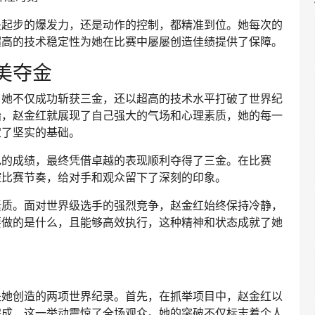
是起步的爆发力，还是动作的控制，都精准到位。她每次的
超高的技术稳定性为她在比赛中屡屡创造佳绩提供了保障。
美夺金
。她不仅成功斩获三金，还以超高的技术水平打破了世界纪
始，赵金红就展现了自己强大的气场和心理素质，她的每一
定了坚实的基础。
色的成绩，最终凭借卓越的表现顺利夺得了三金。在比赛
控比赛节奏，给对手和观众留下了深刻的印象。
素质。面对世界级选手的强烈竞争，赵金红始终保持冷静，
要做的是什么，且能够高效执行，这种精神和状态成就了她
是她创造的两项世界纪录。首先，在抓举项目中，赵金红以
完成，这一举动震惊了全场观众。她的突破不仅标志着个人