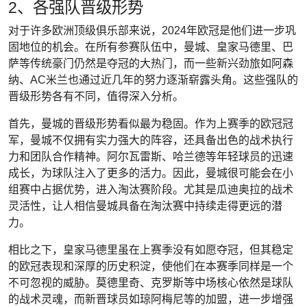
2、各强队晋级形势
对于许多欧洲顶级俱乐部来说，2024年欧冠是他们进一步巩
固地位的机会。在所有参赛队伍中，曼城、皇家马德里、巴
萨等传统豪门仍然是夺冠的大热门，而一些新兴劲旅如阿森
纳、AC米兰也通过近几年的努力逐渐崭露头角。这些强队的
晋级形势各有不同，值得深入分析。
首先，曼城的晋级形势看似最为稳固。作为上赛季的欧冠冠
军，曼城不仅拥有实力强大的阵容，还具备出色的战术执行
力和团队合作精神。阿尔瓦雷斯、哈兰德等年轻球员的迅速
成长，为球队注入了更多的活力。因此，曼城很可能会在小
组赛中占据优势，进入淘汰赛阶段。尤其是瓜迪奥拉的战术
灵活性，让人相信曼城具备在淘汰赛中持续走得更远的潜
力。
相比之下，皇家马德里虽在上赛季没有如愿夺冠，但其稳定
的欧冠表现和深厚的历史积淀，使他们在本赛季同样是一个
不可忽视的威胁。莫德里奇、克罗斯等中场核心依然是球队
的战术灵魂，而新晋球员如琼阿梅尼等的加盟，进一步增强