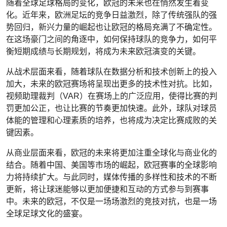
随着全球足球格局的变化，欧冠的未来也在悄然发生着变
化。近年来，欧洲足坛的竞争日益激烈，除了传统强队的强
势回归，新兴力量的崛起也让欧冠的格局充满了不确定性。
在这场豪门之间的角逐中，如何保持球队的竞争力，如何平
衡短期成绩与长期规划，将成为未来欧冠演变的关键。
从战术层面来看，随着球队在数据分析和技术创新上的投入
加大，未来的欧冠赛场将呈现出更多的技术性对抗。比如，
视频助理裁判（VAR）在赛场上的广泛应用，使得比赛的判
罚更加公正，也让比赛的节奏更加快速。此外，球队对球员
体能的管理和心理素质的培养，也将成为决定比赛成败的关
键因素。
从商业层面来看，欧冠的未来将更加注重全球化与商业化的
结合。随着中国、美国等市场的崛起，欧冠赛事的全球影响
力将持续扩大。与此同时，媒体传播的多样性和技术的不断
更新，将让球迷能够以更加便捷和互动的方式参与到赛事
中。未来的欧冠，不仅是一场场激烈的竞技对抗，也是一场
全球足球文化的盛宴。