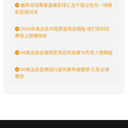
最新足球赛事直播安排汇总不错过任何一场精
彩足球对决
2004年奥运会中国男篮阵容揭秘 他们如何在
赛场上拼搏拼命
04奥运会金银铜奖背后的故事与传奇人物揭秘
08奥运会金牌因兴奋剂事件被撤销 引发全球
震惊