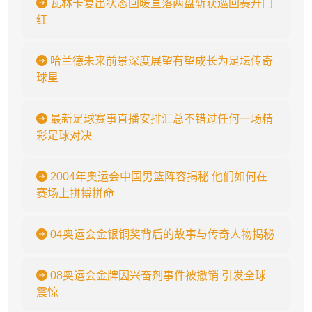
瓦林卡复出状态回暖直落两盘斩获巡回赛开门
红
哈兰德未来前景深度展望有望成长为足坛传奇
球星
最新足球赛事直播安排汇总不错过任何一场精
彩足球对决
2004年奥运会中国男篮阵容揭秘 他们如何在
赛场上拼搏拼命
04奥运会金银铜奖背后的故事与传奇人物揭秘
08奥运会金牌因兴奋剂事件被撤销 引发全球
震惊