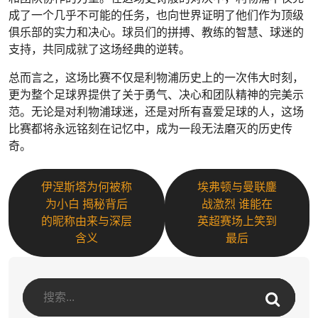
成了一个几乎不可能的任务，也向世界证明了他们作为顶级
俱乐部的实力和决心。球员们的拼搏、教练的智慧、球迷的
支持，共同成就了这场经典的逆转。
总而言之，这场比赛不仅是利物浦历史上的一次伟大时刻，
更为整个足球界提供了关于勇气、决心和团队精神的完美示
范。无论是对利物浦球迷，还是对所有喜爱足球的人，这场
比赛都将永远铭刻在记忆中，成为一段无法磨灭的历史传
奇。
伊涅斯塔为何被称
埃弗顿与曼联鏖
为小白 揭秘背后
战激烈 谁能在
的昵称由来与深层
英超赛场上笑到
含义
最后