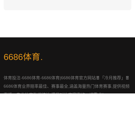
6686体育
.
体育投注-6686体育-6686体育|6686体育官方网站🧧「冷月推荐」🧧
6686体育业界赔率最佳、赛事最全,涵盖海量热门体育赛事,提供视频
直播、专业体育数据统计,满足对体育赛事的一切需求！
社交平台