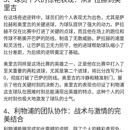
里吉
在这场奇迹逆转中，球员们的个人表现尤为出色，尤其是萨
拉赫和奥里吉的关键进球，为球队提供了强大的动力。萨拉
赫不仅在比赛中打进了关键的点球，而且他在场上的跑位和
传球不断撕开巴萨的防线，制造了无数威胁。萨拉赫的速度
和灵活性，让巴萨后卫无力防守，他的进球帮助球队缩小了
比分差距，为后续的逆转奠定了基础。
奥里吉同样是这场比赛的英雄之一，正是他在比赛中打入了
至关重要的两粒进球，尤其是第二个进球，将比分改写为4-
0，彻底打破了巴萨的防线。奥里吉的冷静和精准射门，展
示了他在关键时刻的决断力。奥里吉的表现也印证了利物浦
这支球队在困难时刻总能涌现出英雄的特点，这种个人的闪
光时刻也极大地激发了球队的士气。
4、利物浦的团队协作：战术与激情的完
美结合
利物浦能够完成如此震撼的逆转，除了个人的精彩表现外，