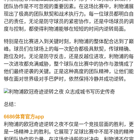
团队协作是不可忽视的重要因素。在这场比赛中，利物浦展
现出了极高的团队默契和战术执行力。每一位球员都明白自
己的责任，无论是防守球员的紧密协作，还是中场球员的调
度与控制，都使得利物浦能够在短短的时间内逆转局面。
特别是在比赛进入到关键时刻，利物浦的整体配合达到了巅
峰。球员们在球场上的每一次配合都极具默契，传球精确、
跑位及时。无论是防守反击，还是反越位进攻，利物浦的每
一次进攻都充满威胁，整个球队在比赛中的协作与激情成了
他们最终逆袭的关键。正是这种高度的团队精神，让他们能
够在面对世界级对手巴萨时，依然保持冷静并成功逆转。
总结：
6686体育官方app
利物浦的欧冠奇迹逆转之夜不仅是一个竞技层面的胜利，更
是一场精神上的胜利。它展现了足球比赛中不屈不挠的精神
和团队协作的力量。在这场史诗般的对决中，利物浦不仅完