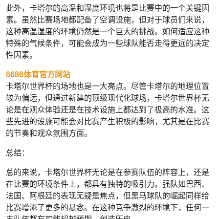
此外，卡塔尔的高温和湿度环境也将是比赛中的一个关键因
素。虽然比赛场地都配备了空调设施，但对于球员们来说，
这种高温湿度的环境仍然是一个巨大的挑战。如何适应这种
特殊的气候条件，可能会成为一些球队能否走得更远的决定
性因素。
6686体育官方网站
卡塔尔世界杯的场地也是一大亮点。尽管卡塔尔的地理位置
较为偏远，但通过新建的顶级现代化球场，卡塔尔世界杯无
论是在观众体验还是在技术设施上都达到了极高的水准。这
些先进的设施可能会对比赛产生积极的影响，尤其是在比赛
的节奏和观众氛围方面。
总结：
总的来说，卡塔尔世界杯无论是在参赛队伍的阵容上，还是
在比赛的环境条件上，都具有独特的吸引力。强队如巴西、
法国、阿根廷的表现无疑是焦点，但黑马球队的崛起同样给
比赛增添了更多的悬念。在这种竞争激烈的环境下，任何一