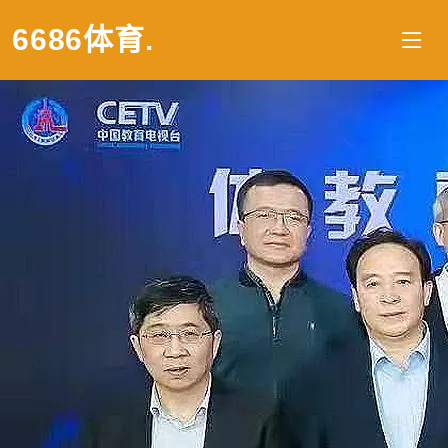
6686体育
.