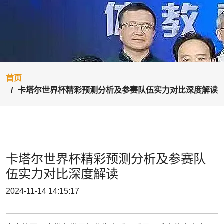
首页
卡塔尔世界杯精彩预测分析及参赛队伍实力对比深度解读
卡塔尔世界杯精彩预测分析及参赛队
伍实力对比深度解读
2024-11-14 14:15:17