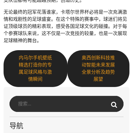
支队伍都有可能超越预期，创造历史。
无论最终的冠军花落谁家，卡塔尔世界杯必将是一次充满激
情和戏剧性的足球盛宴。在这个特殊的赛事中，球迷们将见
证顶级球员的精彩表现，感受各国足球文化的碰撞。对于每
个参赛球队来说，这不仅是一次竞技的较量，也是一次展现
足球精神的舞台。
内马尔手机壁纸
奥西创新科技推
精选打造你的专
动智能未来发展
属足球风格与激
全景分析及趋势
情瞬间
展望
导航