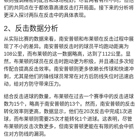
顿则强调精密的配合和球场视野。尽管两者有所不同，但他
们的共同点在于都依靠高速反击打开局面。接下来的分析将
更深入探讨两队在反击中的具体表现。
2、反击数据分析
从实际比赛的数据来看，南安普顿和布莱顿在反击过程中展
现了不小的差异。南安普顿反击时的球员平均跑动距离为
108公里，而布莱顿的这一数据略高，达到了112公里。显
然，布莱顿的球员在反击时跑动更为积极，并且通过多次短
传配合提高反击效率。南安普顿则更多依赖长传球和快速冲
刺，尤其是他们的锋线球员常常在对方后防线失位时迅速启
动，给对方防守带来压力。
结合反击进球的数量，布莱顿在过去一个赛季中的反击进球
数为15个，略高于南安普顿的13个。然而，南安普顿的反击
转化效率则更高，数据显示，他们在20次反击中完成1次进
球，而布莱顿则需要25次才能转化1个进球。这表明，尽管
布莱顿的反击次数更多，但南安普顿更能在有限的机会中抓
住对方防线的漏洞。