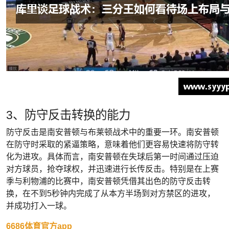
3、防守反击转换的能力
防守反击是南安普顿与布莱顿战术中的重要一环。南安普顿
在防守时采取的紧逼策略，意味着他们更容易快速将防守转
化为进攻。具体而言，南安普顿在失球后第一时间通过压迫
对方球员，抢夺球权，并迅速进行长传反击。特别是在上赛
季与利物浦的比赛中，南安普顿凭借其出色的防守反击转
换，在不到5秒钟内完成了从本方半场到对方禁区的进攻，
并成功打入一球。
6686体育官方app