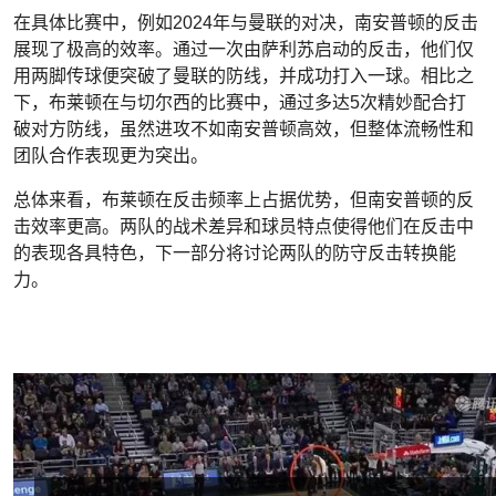
在具体比赛中，例如2024年与曼联的对决，南安普顿的反击
展现了极高的效率。通过一次由萨利苏启动的反击，他们仅
用两脚传球便突破了曼联的防线，并成功打入一球。相比之
下，布莱顿在与切尔西的比赛中，通过多达5次精妙配合打
破对方防线，虽然进攻不如南安普顿高效，但整体流畅性和
团队合作表现更为突出。
总体来看，布莱顿在反击频率上占据优势，但南安普顿的反
击效率更高。两队的战术差异和球员特点使得他们在反击中
的表现各具特色，下一部分将讨论两队的防守反击转换能
力。