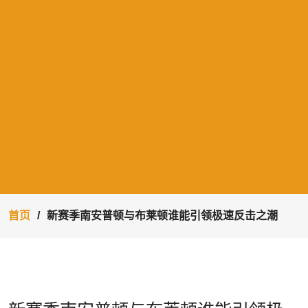
首页
新赛季南安普顿与布莱顿谁能引领极速反击之潮