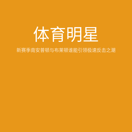
体育明星
新赛季南安普顿与布莱顿谁能引领极速反击之潮