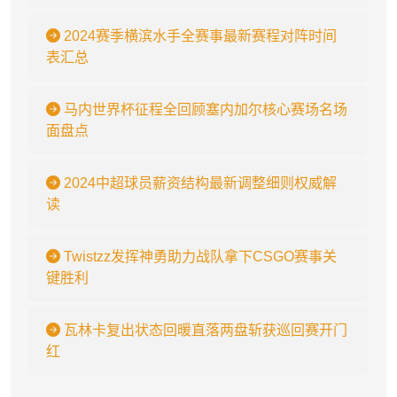
2024赛季横滨水手全赛事最新赛程对阵时间
表汇总
马内世界杯征程全回顾塞内加尔核心赛场名场
面盘点
2024中超球员薪资结构最新调整细则权威解
读
Twistzz发挥神勇助力战队拿下CSGO赛事关
键胜利
瓦林卡复出状态回暖直落两盘斩获巡回赛开门
红