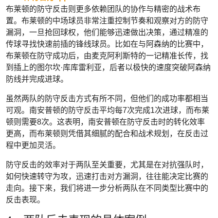
布莱顿的防守反击则更多依赖团队的协作与精密的战术布
置。布莱顿的中场球员非常注重控制节奏和观察对方的防守
漏洞，一旦抢回球权，他们能够迅速做出决策，通过精准的
传球寻找快速前插的锋线球员。比如在与阿森纳的比赛中，
布莱顿在防守成功后，由麦克阿利斯特的一记精准长传，找
到插上的图尔坎·库库雷利亚，后者以极快的速度突破阿森纳
防线并完成进球。
虽然两队的防守反击方式有所不同，但他们的成功率都相当
可观。南安普顿的防守反击平均每7次完成1次进球，而布莱
顿则需要8次。这表明，南安普顿在防守反击时的转化效率
更高，而布莱顿则凭借其细腻的配合和战术规划，在反击过
程中更加灵活。
防守反击的效率对于两队至关重要，尤其是在对抗强队时，
如何快速转守为攻，迅速打击对方漏洞，往往能决定比赛的
走向。接下来，我们将进一步分析两队在不同类型比赛中的
反击表现。