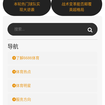
本轮热门球队实
战术变革能否颠覆
现大逆袭
英超格局
导航
了解6686体育
体育热点
体育明星
服务方向