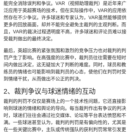
能完全消除误判和争议。VAR（视频助理裁判）是近年来广
泛应用于英超赛场的技术，但在实际操作中，VAR的应用依
然存在不少争议。许多球迷和专家认为，VAR虽然能够提供
更多的回放画面，却并不能完全避免主裁判的主观判断。而
且，VAR的裁决过程透明度不高，许多球迷和评论员难以接
受裁判做出的最终决定。
最后，英超比赛的紧张氛围和激烈的竞争压力也对裁判的判
罚产生了影响。在高强度的比赛中，裁判员往往需要在短时
间内做出决定，这无疑加大了判断的难度。同时，球员和教
练员的情绪也可能影响到裁判员的心态，使他们在判罚时受
到情绪干扰，从而做出不公正的判决。
2、裁判争议与球迷情绪的互动
裁判的判罚不仅仅是赛场上的一个技术性问题，它还直接影
响到球迷的情绪和舆论的导向。每当裁判作出有争议的判决
时，球迷们往往会通过社交媒体、论坛等平台表达愤怒和不
满。一些球迷甚至认为，裁判的判罚是有偏向性的，尤其是
在一些关键比赛中，主队或传统强队的获利判罚常常引发更