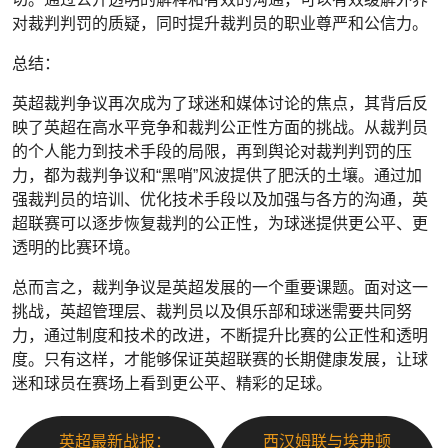
对裁判判罚的质疑，同时提升裁判员的职业尊严和公信力。
总结：
英超裁判争议再次成为了球迷和媒体讨论的焦点，其背后反
映了英超在高水平竞争和裁判公正性方面的挑战。从裁判员
的个人能力到技术手段的局限，再到舆论对裁判判罚的压
力，都为裁判争议和“黑哨”风波提供了肥沃的土壤。通过加
强裁判员的培训、优化技术手段以及加强与各方的沟通，英
超联赛可以逐步恢复裁判的公正性，为球迷提供更公平、更
透明的比赛环境。
总而言之，裁判争议是英超发展的一个重要课题。面对这一
挑战，英超管理层、裁判员以及俱乐部和球迷需要共同努
力，通过制度和技术的改进，不断提升比赛的公正性和透明
度。只有这样，才能够保证英超联赛的长期健康发展，让球
迷和球员在赛场上看到更公平、精彩的足球。
英超最新战报：
西汉姆联与埃弗顿