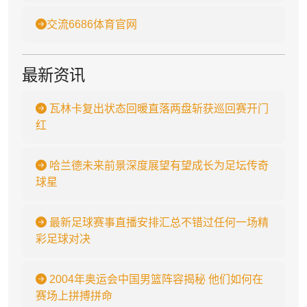
交流6686体育官网
最新资讯
瓦林卡复出状态回暖直落两盘斩获巡回赛开门
红
哈兰德未来前景深度展望有望成长为足坛传奇
球星
最新足球赛事直播安排汇总不错过任何一场精
彩足球对决
2004年奥运会中国男篮阵容揭秘 他们如何在
赛场上拼搏拼命