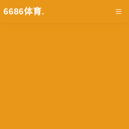
6686体育
.