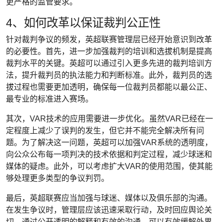
更严格的监管要求。
4、如何改革以保证裁判公正性
针对裁判争议的频发，英超联赛管理层已经开始意识到改革
的必要性。首先，进一步加强裁判的培训和选拔机制是提高
裁判水平的关键。英超可以通过引入更多先进的裁判培训方
法，提升裁判员的执法能力和判断标准。此外，裁判员的选
拔过程也需要更加透明，确保每一位裁判员都能以最公正、
最专业的标准进入赛场。
其次，VAR技术的应用需要进一步优化。虽然VAR已经在一
定程度上减少了误判的发生，但它并不能完全解决所有问
题。为了解决这一问题，英超可以加强VAR系统的透明度，
向公众公布每一项判决的技术依据和判定过程，减少球迷和
媒体的疑虑。此外，可以考虑扩大VAR的使用范围，使其能
够处理更多类型的争议判罚。
最后，英超联赛应当加强与球迷、媒体以及俱乐部的沟通。
在发生争议时，管理层应该迅速采取行动，及时回应舆论关
切。通过公开透明的解释和有效的沟通，可以有效缓解外界