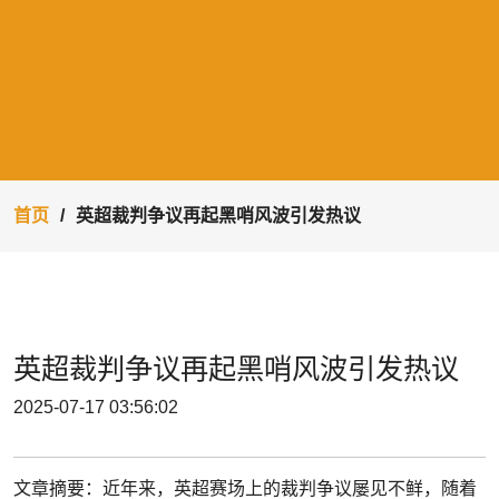
首页
英超裁判争议再起黑哨风波引发热议
英超裁判争议再起黑哨风波引发热议
2025-07-17 03:56:02
文章摘要：近年来，英超赛场上的裁判争议屡见不鲜，随着