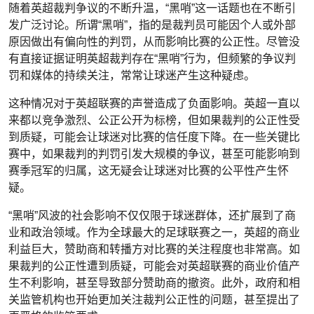
随着英超裁判争议的不断升温，“黑哨”这一话题也在不断引
发广泛讨论。所谓“黑哨”，指的是裁判员可能因个人或外部
原因做出有偏向性的判罚，从而影响比赛的公正性。尽管没
有直接证据证明英超裁判存在“黑哨”行为，但频繁的争议判
罚和媒体的持续关注，常常让球迷产生这种疑虑。
这种情况对于英超联赛的声誉造成了负面影响。英超一直以
来都以竞争激烈、公正公开为标榜，但如果裁判的公正性受
到质疑，可能会让球迷对比赛的信任度下降。在一些关键比
赛中，如果裁判的判罚引发大规模的争议，甚至可能影响到
赛季冠军的归属，这无疑会让球迷对比赛的公平性产生怀
疑。
“黑哨”风波的社会影响不仅仅限于球迷群体，还扩展到了商
业和政治领域。作为全球最大的足球联赛之一，英超的商业
利益巨大，赞助商和转播方对比赛的关注程度也非常高。如
果裁判的公正性遭到质疑，可能会对英超联赛的商业价值产
生不利影响，甚至导致部分赞助商的撤资。此外，政府和相
关监管机构也开始更加关注裁判公正性的问题，甚至提出了