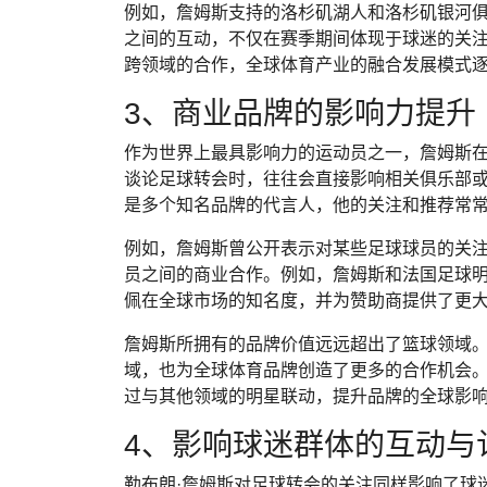
例如，詹姆斯支持的洛杉矶湖人和洛杉矶银河
之间的互动，不仅在赛季期间体现于球迷的关
跨领域的合作，全球体育产业的融合发展模式
3、商业品牌的影响力提升
作为世界上最具影响力的运动员之一，詹姆斯
谈论足球转会时，往往会直接影响相关俱乐部或
是多个知名品牌的代言人，他的关注和推荐常
例如，詹姆斯曾公开表示对某些足球球员的关
员之间的商业合作。例如，詹姆斯和法国足球明星基利
佩在全球市场的知名度，并为赞助商提供了更
詹姆斯所拥有的品牌价值远远超出了篮球领域
域，也为全球体育品牌创造了更多的合作机会
过与其他领域的明星联动，提升品牌的全球影
4、影响球迷群体的互动与
勒布朗·詹姆斯对足球转会的关注同样影响了球