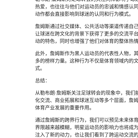
热爱，也往往与他们对运动员的忠诚和情感认
动作都会直接影响到球迷的认同和行为模式。
詹姆斯通过社交媒体、公共活动等渠道传递自
让球迷在跨文化的背景下获得了更多的交流平
动的特色，同时也增强了他们对体育的整体热
此外，詹姆斯作为黑人运动员的代表性人物，
多的榜样力量。这种行为不仅是体育领域内的
式。
总结：
从勒布朗·詹姆斯关注足球转会的现象中，我们
化交流、商业拓展和球迷互动等多个层面，詹
体育产业发展的重要作用。
通过詹姆斯的跨界行为，我们可以预见未来体
界限越来越模糊，明星运动员的影响力也将成
注入了新的动力，也让我们看到了跨运动交流