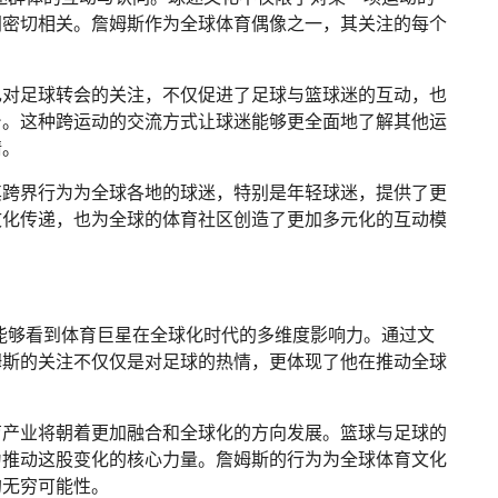
同密切相关。詹姆斯作为全球体育偶像之一，其关注的每个
己对足球转会的关注，不仅促进了足球与篮球迷的互动，也
台。这种跨运动的交流方式让球迷能够更全面地了解其他运
情。
其跨界行为为全球各地的球迷，特别是年轻球迷，提供了更
文化传递，也为全球的体育社区创造了更加多元化的互动模
能够看到体育巨星在全球化时代的多维度影响力。通过文
姆斯的关注不仅仅是对足球的热情，更体现了他在推动全球
育产业将朝着更加融合和全球化的方向发展。篮球与足球的
为推动这股变化的核心力量。詹姆斯的行为为全球体育文化
的无穷可能性。