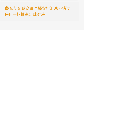
最新足球赛事直播安排汇总不错过
任何一场精彩足球对决