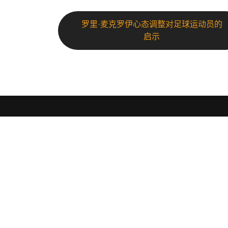
罗里·麦克罗伊心态调整对足球运动员的
启示
6686体育
.
体育投注-6686体育-6686体育|6686体育官方网站🧧
月推荐」🧧6686体育业界赔率最佳、赛事最全,涵盖海
热门体育赛事,提供视频直播、专业体育数据统计,满足
体育赛事的一切需求！