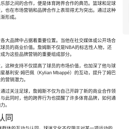
俱乐部之间的合作，便是体育跨界合作的典范。篮球和足球
注，也在市场营销和品牌合作上表现得尤为突出。通过这种
逐渐形成。
在各大品牌中占据着重要位置。当他在社交媒体或公开场合
球员的商业价值。詹姆斯不仅是NBA的标志性人物，还
常成为这些品牌营销的重要组成部分。
注，这种支持不仅提高了球员的市场价值，也加深了他与球
安·姆巴佩（Kylian Mbappé）的互动，提升了姆巴
大的营销潜力。
。通过关注足球，詹姆斯不仅为自己开辟了新的商业合作领
。与此同时，他的跨界行为也提醒了许多体育品牌，如何通
响力。
认同
迷群体的互动与认同。球迷文化不仅限于对某一项运动的