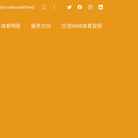
|
dymadeundefined
体育明星
服务方向
交流6686体育官网