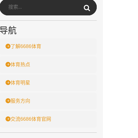
导航
了解6686体育
体育热点
体育明星
服务方向
交流6686体育官网