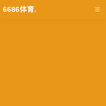
6686体育
.