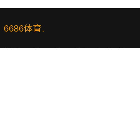
6686体育
.
体育投注-6686体育-6686体育|6686体育官方网站🧧「冷月推荐」🧧
6686体育业界赔率最佳、赛事最全,涵盖海量热门体育赛事,提供视频
直播、专业体育数据统计,满足对体育赛事的一切需求！
社交平台
导航