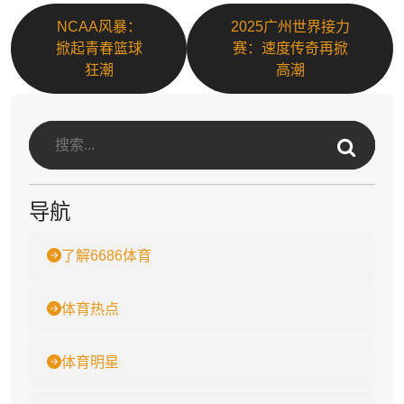
NCAA风暴：
2025广州世界接力
掀起青春篮球
赛：速度传奇再掀
狂潮
高潮
导航
了解6686体育
体育热点
体育明星