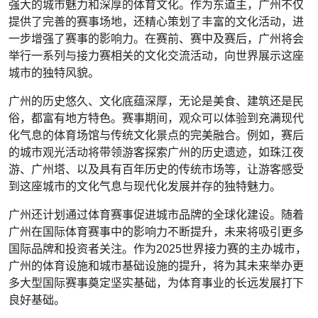
强大的城市魅力和深厚的体育文化。作为东道主，广州不仅
提供了完善的赛事场地，还精心策划了丰富的文化活动，进
一步增强了赛事的影响力。在赛前、赛中及赛后，广州将会
举行一系列与接力赛相关的文化交流活动，向世界展示这座
城市的独特风貌。
广州的历史悠久、文化底蕴深厚，无论是美食、建筑还是民
俗，都富有地方特色。赛事期间，观众可以体验到充满现代
化气息的体育场馆与传统文化景点的完美融合。例如，赛后
的城市观光活动将带领游客探索广州的历史遗迹，如珠江夜
游、广州塔、以及具有百年历史的传统市场等，让游客感受
到这座城市的文化气息与现代化发展并存的独特魅力。
广州还计划通过体育赛事促进城市品牌的全球化建设。随着
广州在国际体育赛事中的影响力不断提升，未来将吸引更多
国际品牌和投资者关注。作为2025世界接力赛的主办城市，
广州的体育设施和城市基础设施的提升，将为其未来举办更
多大型国际赛事奠定坚实基础，为体育事业的长远发展打下
良好基础。