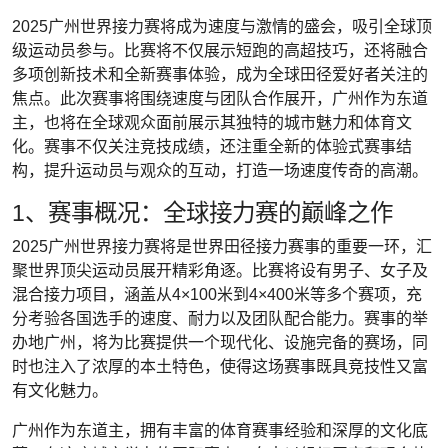
2025广州世界接力赛将成为速度与激情的盛会，吸引全球顶
级运动员参与。比赛将不仅展示短跑的高超技巧，还将融合
多项创新技术和全新赛事体验，成为全球田径爱好者关注的
焦点。此次赛事将围绕速度与团队合作展开，广州作为东道
主，也将在全球观众面前展示其独特的城市魅力和体育文
化。赛事不仅关注竞技成绩，还注重全新的体验式赛事结
构，提升运动员与观众的互动，打造一场速度传奇的高潮。
1、赛事概况：全球接力赛的巅峰之作
2025广州世界接力赛将是世界田径接力赛事的重要一环，汇
聚世界顶尖运动员展开精彩角逐。比赛将设有男子、女子及
混合接力项目，涵盖从4×100米到4×400米等多个赛项，充
分考验各国选手的速度、耐力以及团队配合能力。赛事的举
办地广州，将为比赛提供一个现代化、设施完备的赛场，同
时也注入了浓厚的本土特色，使得这场赛事既具竞技性又富
有文化魅力。
广州作为东道主，拥有丰富的体育赛事经验和深厚的文化底