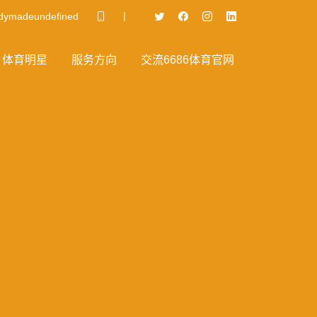
|
dymadeundefined
体育明星
服务方向
交流6686体育官网