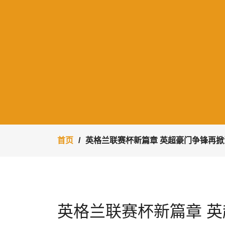
首页
英格兰联赛杯新篇章 英超豪门争锋再掀
英格兰联赛杯新篇章 