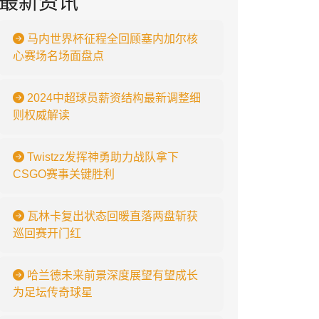
最新资讯
马内世界杯征程全回顾塞内加尔核
心赛场名场面盘点
2024中超球员薪资结构最新调整细
则权威解读
Twistzz发挥神勇助力战队拿下
CSGO赛事关键胜利
瓦林卡复出状态回暖直落两盘斩获
巡回赛开门红
哈兰德未来前景深度展望有望成长
为足坛传奇球星