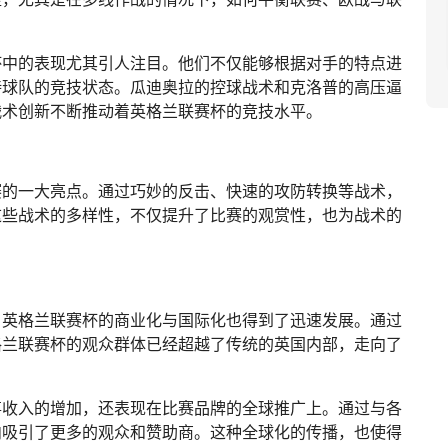
杯中的表现尤其引人注目。他们不仅能够根据对手的特点进
持球队的竞技状态。瓜迪奥拉的控球战术和克洛普的高压逼
战术创新不断推动着英格兰联赛杯的竞技水平。
赛的一大亮点。通过巧妙的反击、快速的攻防转换等战术，
这些战术的多样性，不仅提升了比赛的观赏性，也为战术的
，英格兰联赛杯的商业化与国际化也得到了迅速发展。通过
格兰联赛杯的观众群体已经超越了传统的英国内部，走向了
事收入的增加，还表现在比赛品牌的全球推广上。通过与各
内吸引了更多的观众和赞助商。这种全球化的传播，也使得