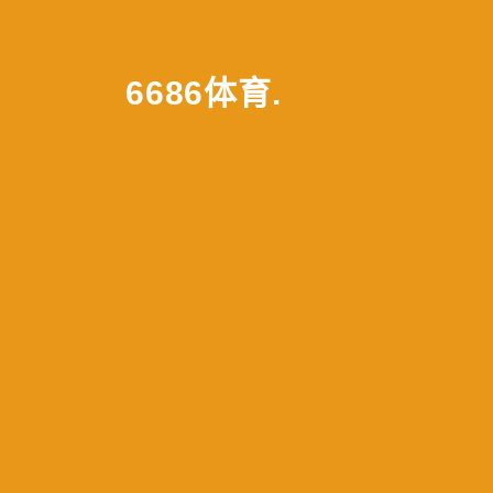
6686体育
.