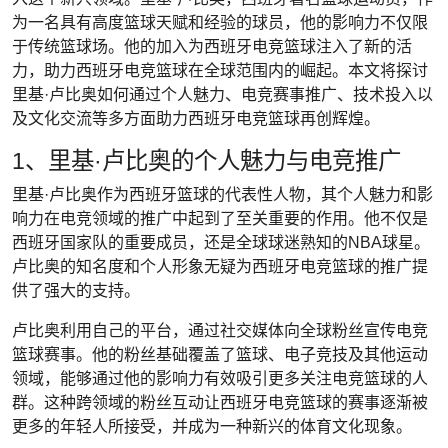
为一名具有高度篮球天赋和经验的球员，他的影响力不仅限
于传统篮球场。他的加入为西班牙电竞篮球注入了新的活
力，助力西班牙电竞篮球在全球范围内的崛起。本文将探讨
里基·卢比奥如何通过个人魅力、电竞赛事推广、技术投入以
及文化交流等多方面助力西班牙电竞篮球再创辉煌。
1、里基·卢比奥的个人魅力与电竞推广
里基·卢比奥作为西班牙篮球的代表性人物，其个人魅力和影
响力在电竞领域的推广中起到了至关重要的作用。他不仅是
西班牙国家队的重要成员，还是全球球迷熟知的NBA球星。
卢比奥的知名度和个人形象无疑为西班牙电竞篮球的推广提
供了强大的支持。
卢比奥利用自己的平台，通过社交媒体向全球粉丝宣传电竞
篮球赛事。他的粉丝基础覆盖了篮球、电子竞技及其他运动
领域，能够通过他的影响力有效吸引更多关注电竞篮球的人
群。这种跨领域的粉丝互动让西班牙电竞篮球的赛事逐渐被
更多的年轻人所接受，并成为一种新兴的体育文化现象。