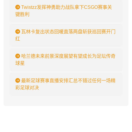
Twistzz发挥神勇助力战队拿下CSGO赛事关
键胜利
瓦林卡复出状态回暖直落两盘斩获巡回赛开门
红
哈兰德未来前景深度展望有望成长为足坛传奇
球星
最新足球赛事直播安排汇总不错过任何一场精
彩足球对决