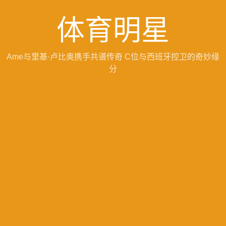
体育明星
Ame与里基·卢比奥携手共谱传奇 C位与西班牙控卫的奇妙缘
分