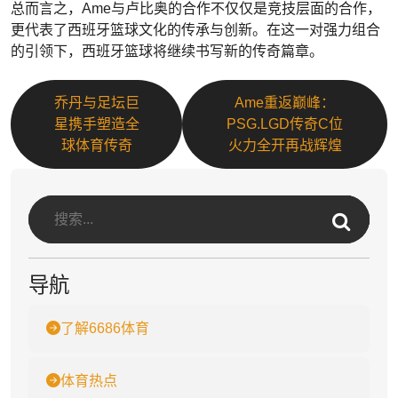
总而言之，Ame与卢比奥的合作不仅仅是竞技层面的合作，
更代表了西班牙篮球文化的传承与创新。在这一对强力组合
的引领下，西班牙篮球将继续书写新的传奇篇章。
乔丹与足坛巨
Ame重返巅峰：
星携手塑造全
PSG.LGD传奇C位
球体育传奇
火力全开再战辉煌
导航
了解6686体育
体育热点