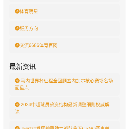
体育明星
服务方向
交流6686体育官网
最新资讯
马内世界杯征程全回顾塞内加尔核心赛场名场
面盘点
2024中超球员薪资结构最新调整细则权威解
读
Twistzz发挥神勇助力战队拿下CSGO赛事关