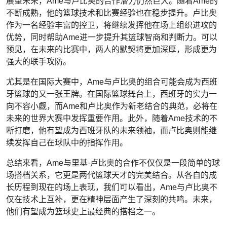
展望未来，Ame与卢比奥的合作潜力仍然巨大。随着Ame的
不断成熟，他的篮球技术和比赛经验也在稳步提升。卢比奥
作为一名经验丰富的控卫，将继续发挥他在场上组织进攻的
优势，同时帮助Ame进一步提升其篮球智商和判断力。可以
预见，在未来的比赛中，两人的默契将更加深厚，形成更为
强大的联手攻防。
尤其是在国际大赛中，Ame与卢比奥的组合可能会成为西班
牙篮球的又一张王牌。在国际篮球舞台上，西班牙的实力一
向不容小觑，而Ame和卢比奥作为新老结合的典范，必将在
未来的世界大赛中发挥重要作用。此外，随着Ame技术的不
断打磨，他有望成为西班牙队的未来领袖，而卢比奥则能继
续发挥自己在球队中的指挥作用。
总结来看，Ame与里基·卢比奥的合作不仅仅是一段简单的球
场搭档关系，它更是两代篮球天才的完美结合。从各自的成
长历程到现在的场上表现，我们可以看出，Ame与卢比奥不
仅在技术上互补，更在精神层面产生了深刻的共鸣。未来，
他们有望成为篮球史上最经典的搭档之一。