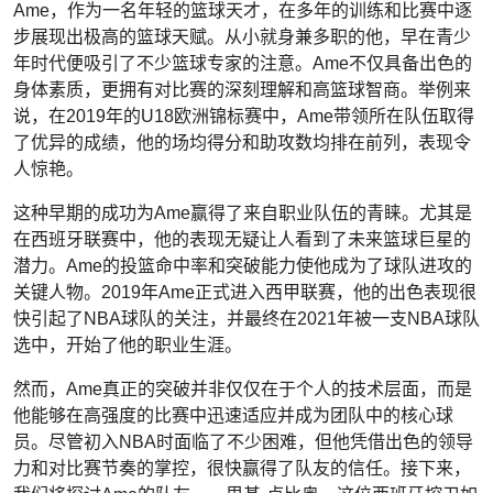
Ame，作为一名年轻的篮球天才，在多年的训练和比赛中逐
步展现出极高的篮球天赋。从小就身兼多职的他，早在青少
年时代便吸引了不少篮球专家的注意。Ame不仅具备出色的
身体素质，更拥有对比赛的深刻理解和高篮球智商。举例来
说，在2019年的U18欧洲锦标赛中，Ame带领所在队伍取得
了优异的成绩，他的场均得分和助攻数均排在前列，表现令
人惊艳。
这种早期的成功为Ame赢得了来自职业队伍的青睐。尤其是
在西班牙联赛中，他的表现无疑让人看到了未来篮球巨星的
潜力。Ame的投篮命中率和突破能力使他成为了球队进攻的
关键人物。2019年Ame正式进入西甲联赛，他的出色表现很
快引起了NBA球队的关注，并最终在2021年被一支NBA球队
选中，开始了他的职业生涯。
然而，Ame真正的突破并非仅仅在于个人的技术层面，而是
他能够在高强度的比赛中迅速适应并成为团队中的核心球
员。尽管初入NBA时面临了不少困难，但他凭借出色的领导
力和对比赛节奏的掌控，很快赢得了队友的信任。接下来，