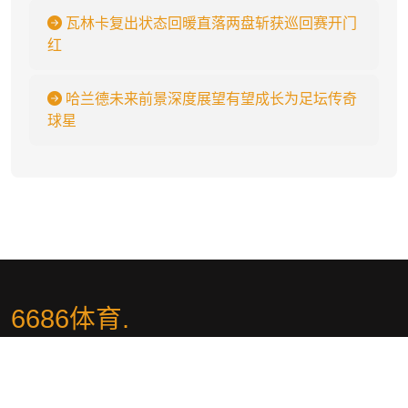
瓦林卡复出状态回暖直落两盘斩获巡回赛开门
红
哈兰德未来前景深度展望有望成长为足坛传奇
球星
6686体育
.
体育投注-6686体育-6686体育|6686体育官方网站🧧「冷月推荐」🧧
6686体育业界赔率最佳、赛事最全,涵盖海量热门体育赛事,提供视频