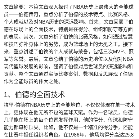
文章摘要：本篇文章深入探讨了NBA历史上最伟大的全能球
员——伯德传奇，重点分析了伯德的技术特点、比赛风格、
个人成就以及对NBA历史的深远影响。首先，文章回顾了伯
德在球场上的全面技术，特别是在得分、组织和防守等方面
的表现。其次，文章分析了伯德的比赛风格，如何通过智慧
和技巧弥补身体上的劣势，成为篮球场上的无冕之王。接下
来，重点讲述了伯德的个人成就与荣誉，包括三次MVP、冠
军等荣誉。最后，文章总结了伯德的历史地位以及他对NBA
现代篮球发展的影响，强调了伯德对后世球员的深远影响和
贡献。整个文章通过实际比赛案例、数据和反思展现了伯德
作为全能球员的伟大之处。
1、伯德的全面技术
拉里·伯德在NBA历史上的全能地位，不仅仅体现在单一技术
上，更体现在他无所不包的篮球天赋。作为一名球员，伯德
几乎能在场上的每个位置发挥作用，他的得分、传球和防守
能力都堪称顶尖。比如，他不仅是一个精准的得分手，还能
在比赛中担任组织者角色。在1986年，他场均得分高达25.8