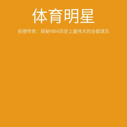
体育明星
伯德传奇：探秘NBA历史上最伟大的全能球员