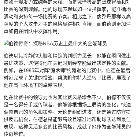
依赖于爆发力或纯粹的天赋，而是凭借极高的篮球智商和对
比赛的深刻理解。他的球场表现犹如一位指挥家，能准确地
调动和安排每一场比赛的节奏。相比之下，像乔丹那样以高
强度的个人攻击为主的风格显得相对直接，而伯德则更加注
重如何在团队中发挥作用。
伯德以其冷静的头脑和精确的判断力见长，他能在瞬间做出
最优决策，这使得他在关键时刻经常能做出决定性的贡献。
例如，在1985年对阵“魔术师”约翰逊的比赛中，伯德在最后
时刻完成了关键的投篮，帮助凯尔特人逆转了比赛，展现了
他在高压环境下的卓越表现。
他在比赛中的领导力也为其比赛风格增色不少。伯德不仅仅
是一名得分手或传球者，他能够根据场上局势的变化，快速
调整自己的角色和策略。无论是组织进攻，还是通过防守提
供反击机会，伯德总是能够高效且精准地帮助球队达到最佳
表现。这种灵活多变的比赛风格，成就了他作为全能球员的
传奇地位。