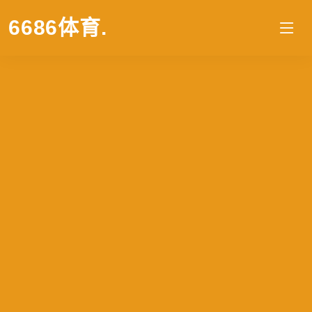
6686体育
.