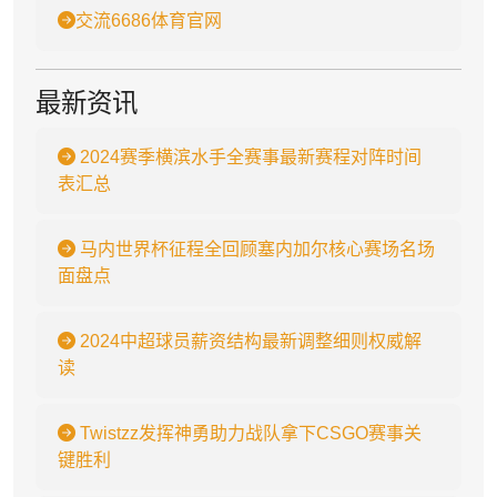
交流6686体育官网
最新资讯
2024赛季横滨水手全赛事最新赛程对阵时间
表汇总
马内世界杯征程全回顾塞内加尔核心赛场名场
面盘点
2024中超球员薪资结构最新调整细则权威解
读
Twistzz发挥神勇助力战队拿下CSGO赛事关
键胜利