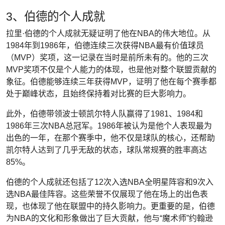
3、伯德的个人成就
拉里·伯德的个人成就无疑证明了他在NBA的伟大地位。从
1984年到1986年，伯德连续三次获得NBA最有价值球员
（MVP）奖项，这一记录在当时是前所未有的。他的三次
MVP奖项不仅是个人能力的体现，也是他对整个联盟贡献的
象征。伯德能够连续三年获得MVP，证明了他在每个赛季都
处于巅峰状态，且始终保持着对比赛的巨大影响力。
此外，伯德带领波士顿凯尔特人队赢得了1981、1984和
1986年三次NBA总冠军。1986年被认为是他个人表现最为
出色的一年，在那个赛季中，他不仅是球队的核心，还帮助
凯尔特人达到了几乎无敌的状态，球队常规赛的胜率高达
85%。
伯德的个人成就还包括了12次入选NBA全明星阵容和9次入
选NBA最佳阵容。这些荣誉不仅展现了他在场上的出色表
现，也体现了他在联盟中的持久影响力。更重要的是，伯德
为NBA的文化和形象做出了巨大贡献，他与“魔术师”约翰逊