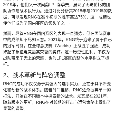
2019年，他们又一次问鼎LPL春季赛，展现了无与伦比的团
队协作与战术执行力。通过对比分析其2018年与2019年的数
据，可以发现RNG在赛季初期的胜率高达75%，这一成绩也
使他们成为了国内赛区的领头羊之一。
然而，尽管RNG在国内赛区的表现一直强势，但在国际赛事
中的成绩却不尽如人意。2021年，RNG终于迎来了属于自己
的冠军时刻，在全球总决赛（Worlds）上战胜了强敌，成功
捧起了象征电竞最高荣誉的奖杯。这一历史性胜利，不仅为
战队带来了无上的荣耀，也为LPL赛区的整体水平树立了标
杆。
2、战术革新与阵容调整
RNG的成功不仅仅源于其强大的选手实力，更在于其不断变
化和创新的战术体系。随着时间推移，RNG逐渐摒弃单一的
打法，开始在不同版本中探索新的战术。尤其是在2021年，
随着版本的更新，RNG在对线期的打击与运营策略上做出了
显著的调整。