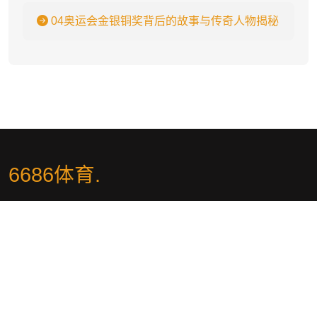
04奥运会金银铜奖背后的故事与传奇人物揭秘
6686体育
.
体育投注-6686体育-6686体育|6686体育官方网站🧧「冷月推荐」🧧
6686体育业界赔率最佳、赛事最全,涵盖海量热门体育赛事,提供视频
直播、专业体育数据统计,满足对体育赛事的一切需求！
社交平台