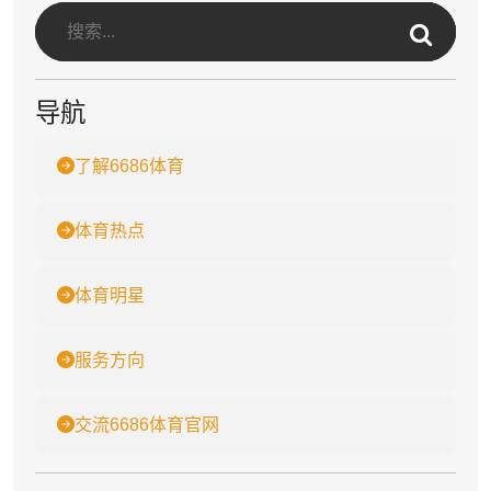
导航
了解6686体育
体育热点
体育明星
服务方向
交流6686体育官网