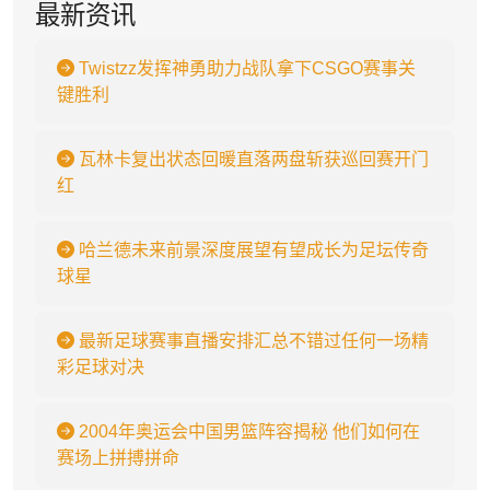
最新资讯
Twistzz发挥神勇助力战队拿下CSGO赛事关
键胜利
瓦林卡复出状态回暖直落两盘斩获巡回赛开门
红
哈兰德未来前景深度展望有望成长为足坛传奇
球星
最新足球赛事直播安排汇总不错过任何一场精
彩足球对决
2004年奥运会中国男篮阵容揭秘 他们如何在
赛场上拼搏拼命