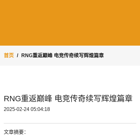
首页
RNG重返巅峰 电竞传奇续写辉煌篇章
RNG重返巅峰 电竞传奇续写辉煌篇章
2025-02-24 05:04:18
文章摘要：