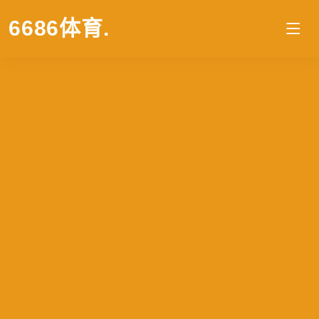
6686体育
.