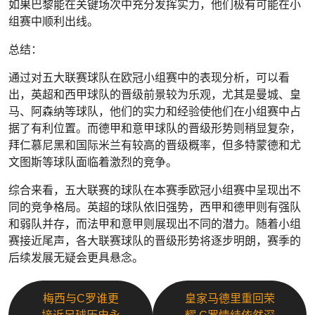
如果巴黎能在关键场次中充分发挥实力，他们极有可能在小
组赛中顺利出线。
总结：
通过对五大联赛球队在欧冠小组赛中的表现分析，可以看
出，英超和西甲球队的晋级前景较为乐观，尤其是曼城、皇
马、阿森纳等球队，他们的实力和经验使他们在小组赛中占
据了有利位置。而德甲和意甲球队的晋级形势则稍显复杂，
拜仁慕尼黑和国际米兰有较高的晋级概率，但多特蒙德和尤
文图斯等球队面临着激烈的竞争。
综合来看，五大联赛的球队在本赛季欧冠小组赛中呈现出不
同的竞争格局。英超的球队依旧强势，西甲和德甲则有强队
和弱队并存，而法甲和意甲则展现出不同的潜力。随着小组
赛接近尾声，各大联赛球队的晋级形势将逐步明朗，赛季的
后续发展无疑会更具悬念。
梅西与C罗谁更
皇家马德里重回荣