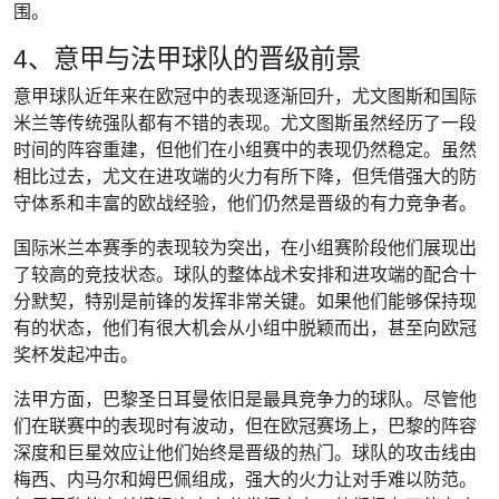
围。
4、意甲与法甲球队的晋级前景
意甲球队近年来在欧冠中的表现逐渐回升，尤文图斯和国际
米兰等传统强队都有不错的表现。尤文图斯虽然经历了一段
时间的阵容重建，但他们在小组赛中的表现仍然稳定。虽然
相比过去，尤文在进攻端的火力有所下降，但凭借强大的防
守体系和丰富的欧战经验，他们仍然是晋级的有力竞争者。
国际米兰本赛季的表现较为突出，在小组赛阶段他们展现出
了较高的竞技状态。球队的整体战术安排和进攻端的配合十
分默契，特别是前锋的发挥非常关键。如果他们能够保持现
有的状态，他们有很大机会从小组中脱颖而出，甚至向欧冠
奖杯发起冲击。
法甲方面，巴黎圣日耳曼依旧是最具竞争力的球队。尽管他
们在联赛中的表现时有波动，但在欧冠赛场上，巴黎的阵容
深度和巨星效应让他们始终是晋级的热门。球队的攻击线由
梅西、内马尔和姆巴佩组成，强大的火力让对手难以防范。