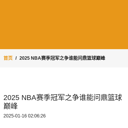
首页
2025 NBA赛季冠军之争谁能问鼎篮球巅峰
2025 NBA赛季冠军之争谁能问鼎篮球
巅峰
2025-01-16 02:06:26