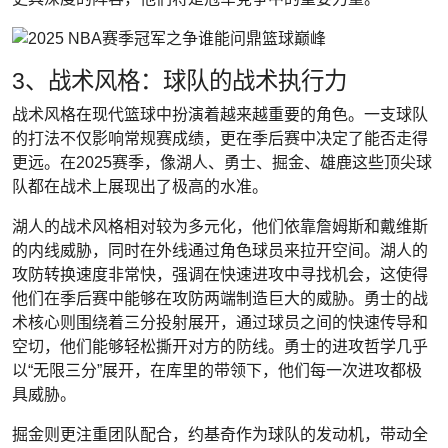
3、战术风格：球队的战术执行力
战术风格在现代篮球中扮演着越来越重要的角色。一支球队
的打法不仅影响常规赛成绩，更在季后赛中决定了能否走得
更远。在2025赛季，像湖人、勇士、掘金、雄鹿这些顶尖球
队都在战术上展现出了极高的水准。
湖人的战术风格相对较为多元化，他们依靠詹姆斯和戴维斯
的内线威胁，同时在外线通过角色球员来拉开空间。湖人的
攻防转换速度非常快，强调在快速进攻中寻找机会，这使得
他们在季后赛中能够在攻防两端制造巨大的威胁。勇士的战
术核心则围绕着三分投射展开，通过球员之间的快速传导和
空切，他们能够轻松撕开对方的防线。勇士的进攻哲学几乎
以“无限三分”展开，在库里的带领下，他们每一次进攻都极
具威胁。
掘金则更注重团队配合，约基奇作为球队的发动机，带动全