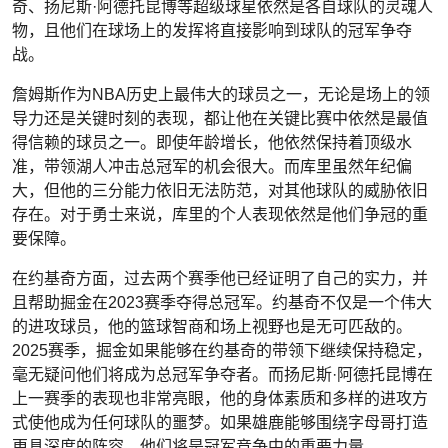
奇、扬尼斯·阿德托昆博等超级球星依然是各自球队的灵魂人
物，且他们在球场上的发挥将直接影响到球队的冠军争夺
战。
詹姆斯作为NBA历史上最伟大的球员之一，无论是场上的领
导力还是关键时刻的表现，都让他在关键比赛中依然是最值
得信赖的球员之一。即使年龄增长，他依然保持着顶级水
准，带领湖人冲击总冠军的机会很大。而库里虽然年纪偏
大，但他的三分能力依旧无法防范，对其他球队的威胁依旧
存在。对于勇士来说，库里的个人表现依然是他们争冠的重
要保障。
在约基奇方面，过去两个赛季他已经证明了自己的实力，并
且帮助掘金在2023赛季夺得总冠军。约基奇不仅是一个伟大
的进攻球员，他的篮球智商和场上视野也是无可匹敌的。
2025赛季，掘金如果能够在约基奇的带领下继续保持稳定，
毫无疑问他们将成为总冠军争夺者。而扬尼斯·阿德托昆博在
上一赛季的表现也非常亮眼，他的身体素质和多样的进攻方
式使他成为任何球队的噩梦。如果雄鹿能够围绕字母哥打造
更具深度的阵容，他们将是冠军竞争中的重要力量。