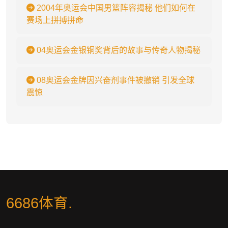
2004年奥运会中国男篮阵容揭秘 他们如何在
赛场上拼搏拼命
04奥运会金银铜奖背后的故事与传奇人物揭秘
08奥运会金牌因兴奋剂事件被撤销 引发全球
震惊
6686体育
.