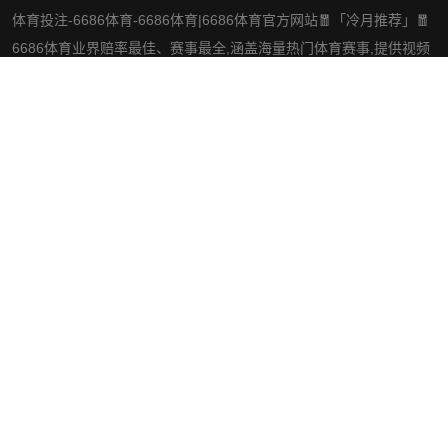
体育投注-6686体育-6686体育|6686体育官方网站🧧「冷月推荐」🧧
6686体育业界赔率最佳、赛事最全,涵盖海量热门体育赛事,提供视频
直播、专业体育数据统计,满足对体育赛事的一切需求！
社交平台
导航
了解6686体育
体育热点
体育明星
服务方向
交流6686体育官网