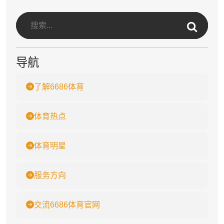
导航
了解6686体育
体育热点
体育明星
服务方向
交流6686体育官网