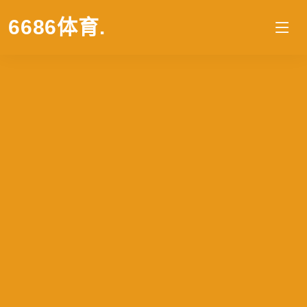
6686体育
.