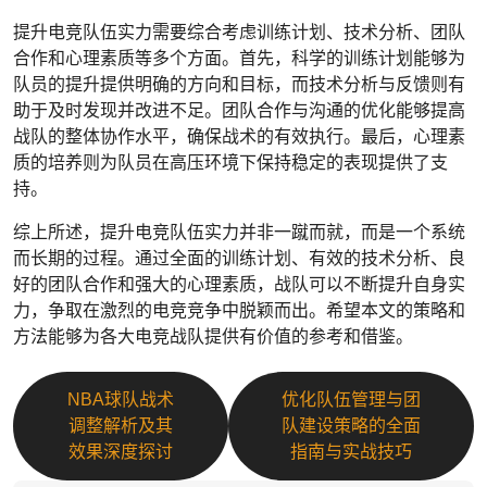
提升电竞队伍实力需要综合考虑训练计划、技术分析、团队
合作和心理素质等多个方面。首先，科学的训练计划能够为
队员的提升提供明确的方向和目标，而技术分析与反馈则有
助于及时发现并改进不足。团队合作与沟通的优化能够提高
战队的整体协作水平，确保战术的有效执行。最后，心理素
质的培养则为队员在高压环境下保持稳定的表现提供了支
持。
综上所述，提升电竞队伍实力并非一蹴而就，而是一个系统
而长期的过程。通过全面的训练计划、有效的技术分析、良
好的团队合作和强大的心理素质，战队可以不断提升自身实
力，争取在激烈的电竞竞争中脱颖而出。希望本文的策略和
方法能够为各大电竞战队提供有价值的参考和借鉴。
NBA球队战术
优化队伍管理与团
调整解析及其
队建设策略的全面
效果深度探讨
指南与实战技巧