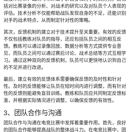
括对比赛录像的分析、对战术的研究以及对队员个人表现的
评估。技术分析不仅能帮助战队发现自身的不足，还能识别
对手的战术特点，从而制定针对性的策略。
其次，反馈机制的建立对于技术提升至关重要。有效的反馈
不仅包括教练对队员的指导，还应包括队员之间的相互反
馈。教练可以通过录像回放、数据分析等方式提供专业意
见，而队员之间可以通过赛后讨论、战术总结等方式互相学
习。通过这种双向的反馈机制，队员可以更快地认识到自己
的不足并进行改进。
最后，建立有效的反馈体系需要确保反馈的及时性和针对
性。及时的反馈能够让队员在短时间内进行调整，而有针对
性的反馈则能避免盲目训练。教练和队员应共同制定反馈标
准，并根据实际情况进行调整，以确保反馈的有效性。
3、团队合作与沟通
团队合作与沟通在电竞比赛中发挥着重要作用。首先，良好
的团队合作能够提高战队的整体战斗力。在电竞比赛中，团